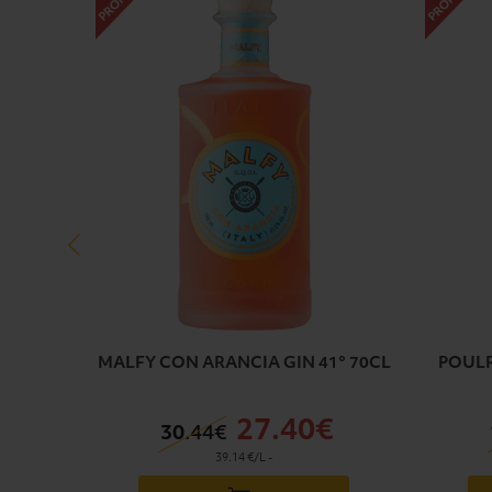
O DOC
MALFY CON ARANCIA GIN 41° 70CL
POULR
27
.40€
30
.44€
39.14 €/L
-