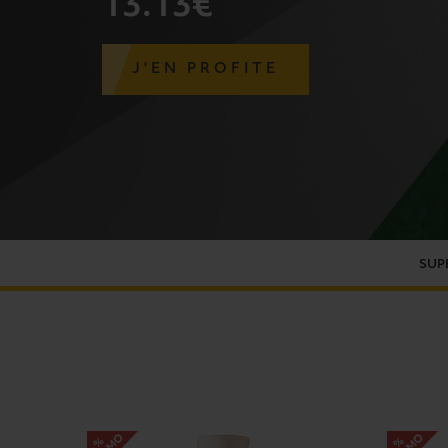
13
.13€
J'EN PROFITE
SUP