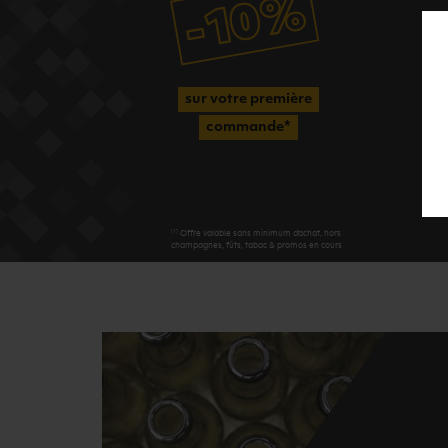
sur votre première
commande*
(1)
Offre valable sans minimum d'achat, hors
champagnes, fûts, tabac & promos en cours