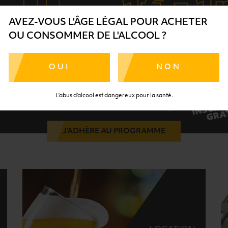
AVEZ-VOUS L'ÂGE LÉGAL POUR ACHETER
OU CONSOMMER DE L'ALCOOL ?
Des cadeaux
Cumulez vos points
et des avantages
OUI
NON
L’abus d’alcool est dangereux pour la santé.
INSCRIPTION G
J’ADHÈRE AU PROGRAMME