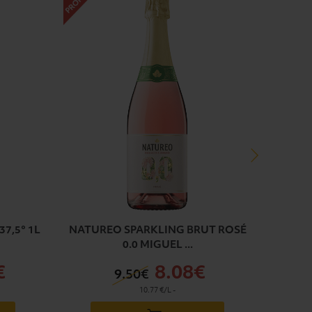
7,5° 1L
NATUREO SPARKLING BRUT ROSÉ
FREIX
0.0 MIGUEL ...
€
8
.08€
9
.50€
10.77 €/L
-