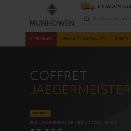
LIVRAISON
possi
% PROMOS
VINS & CHAMPAGNES
SPIRIT
COFFRET
JAEGERMEISTE
PROMO
PRIX JAEGERMEISTER 70CL + 1 COOL FLASK