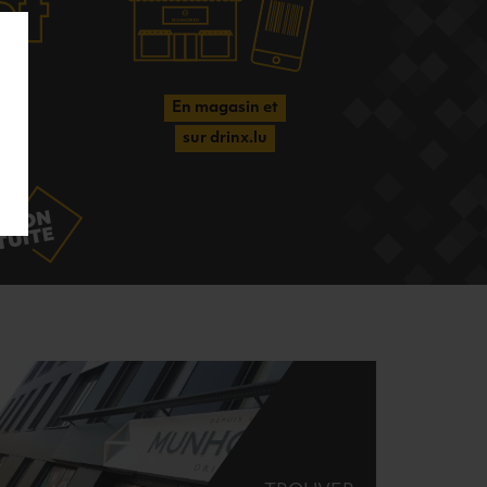
En magasin et
sur drinx.lu
RATUITE