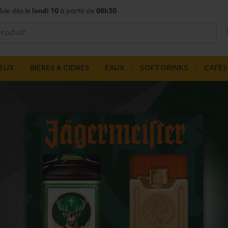
ble dès le
lundi 10
à partir de
08h30
UEUX
BIÈRES & CIDRES
EAUX
SOFT DRINKS
CAFÉS,
R