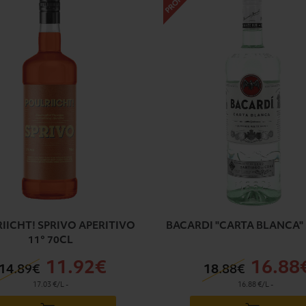
IICHT! SPRIVO APERITIVO
BACARDI "CARTA BLANCA" 3
11° 70CL
11
.92€
16
.88
14
.89€
18
.88€
17.03 €/L
-
16.88 €/L
-