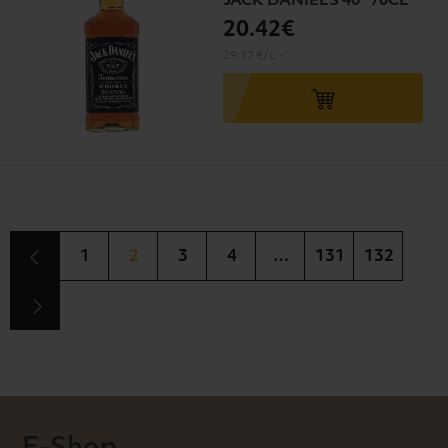
JACK DANIEL’S 40° 70CL
20
.42€
29.17 €/L
-
1
2
3
4
…
131
132