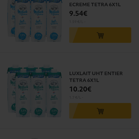
ECREME TETRA 6X1L
9
.54€
1.59 €/L
-
LUXLAIT UHT ENTIER
TETRA 6X1L
10
.20€
1.7 €/L
-