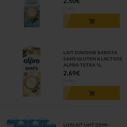
2
.50€
2.5 €/L
-
LAIT D’AVOINE BARISTA
SANS GLUTEN & LACTOSE
ALPRO TETRA 1L
2
.69€
2.69 €/L
-
LUXLAIT UHT DEMI-