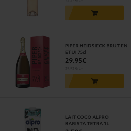
12.27 €/L
-
PIPER HEIDSIECK BRUT EN
ETUI 75cl
29
.95€
39.93 €/L
-
LAIT COCO ALPRO
BARISTA TETRA 1L