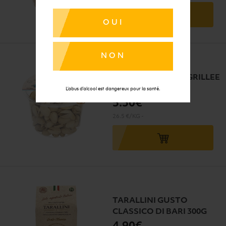
OUI
NON
PISTACHE JUMBO GRILLEE
GROSBUSCH 200g
L’abus d’alcool est dangereux pour la santé.
5
.30€
26.5 €/KG
-
TARALLINI GUSTO
CLASSICO DI BARI 300G