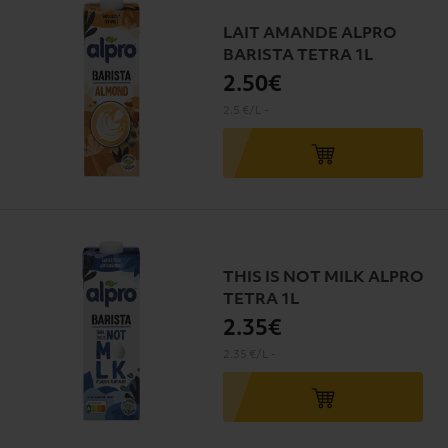
LAIT AMANDE ALPRO
BARISTA TETRA 1L
2
.50€
2.5 €/L
-
THIS IS NOT MILK ALPRO
TETRA 1L
2
.35€
2.35 €/L
-