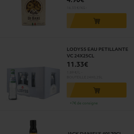
4
.90€
16.33 €/KG
-
LODYSS EAU PETILLANTE
VC 24X25CL
11
.33€
1.89 €/L
-
BOUTEILLE
24X0,25L
+7€ de consigne