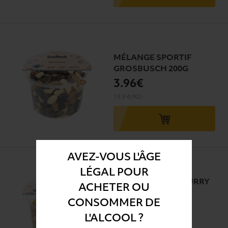
MÉLANGE SPORTIF
GROSBUSCH 200G
3
.96€
19.8 €/KG
-
AVEZ-VOUS L'ÂGE
LÉGAL POUR
NOIX DE CAJOU CURRY
ACHETER OU
GROSBUSCH 200g
CONSOMMER DE
5
.30€
L'ALCOOL ?
26.5 €/KG
-