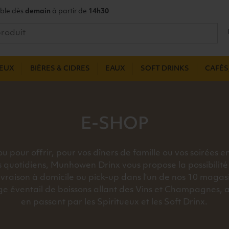
ble dès
demain
à partir de
14h30
UEUX
BIÈRES & CIDRES
EAUX
SOFT DRINKS
CAFÉS,
E-SHOP
u pour offrir, pour vos dîners de famille ou vos soirées e
s quotidiens, Munhowen Drinx vous propose la possibilité 
livraison à domicile ou pick-up dans l'un de nos 10 magas
ge éventail de boissons allant des Vins et Champagnes, a
en passant par les Spiritueux et les Soft Drinx.