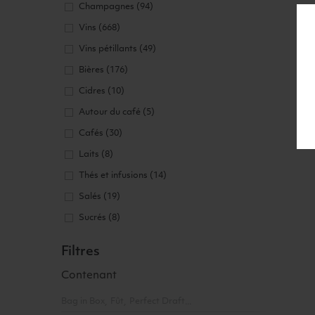
Champagnes
(94)
Vins
(668)
Vins pétillants
(49)
Bières
(176)
Cidres
(10)
Autour du café
(5)
Cafés
(30)
Laits
(8)
Thés et infusions
(14)
Salés
(19)
Sucrés
(8)
Filtres
Contenant
Bag in Box
Fût
Perfect Draft