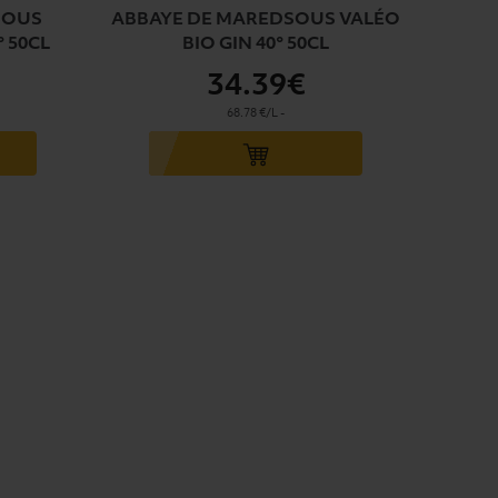
SOUS
ABBAYE DE MAREDSOUS VALÉO
° 50CL
BIO GIN 40° 50CL
34
.39€
68.78 €/L
-
Ajouter au panier