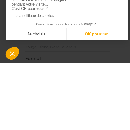
Autre
Blended
Bourbon
Appellation
Aglianico del Vulture DOC
Alentejo
Altenberg de Bergheim
Couleur du vin
Rouge
Blanc
Blanc liquoreux
Format
75 cl
Autre format
Bib
Région du vin
Abruzzes
Alentejo
Alsace
Type de Champagne
Brut
Blanc de blancs
Rosé
Type de bière