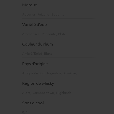
Marque
Aquarius
Arizona
Badoit
Variété d'eau
Aromatisée
Pétillante
Plate
Couleur du rhum
Ambré/Epicé
Blanc
Pays d'origine
Afrique du Sud
Argentine
Arménie
Région du whisky
Autre
Campbeltown
Highlands
Sans alcool
0
1