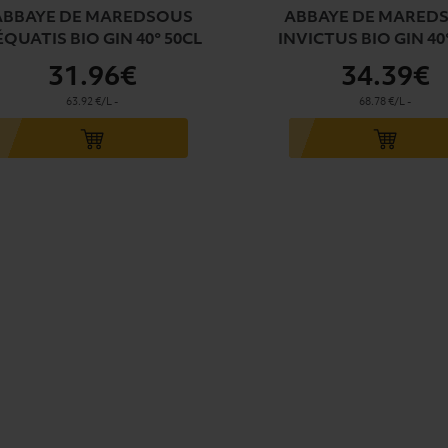
ABBAYE DE MAREDSOUS
ABBAYE DE MARED
QUATIS BIO GIN 40° 50CL
INVICTUS BIO GIN 40
31
.96€
34
.39€
63.92 €/L
-
68.78 €/L
-
u panier
Ajouter au panier