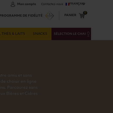
FRANÇAIS
Mon compte
Contactez-nous
0
PANIER
PROGRAMME DE FIDÉLITÉ
 THÉS & LAITS
SNACKS
SÉLECTION LE CHAI
ntre amis et sans
de choisir en ligne
ins. Parcourez sans
ux Bières et Cidres