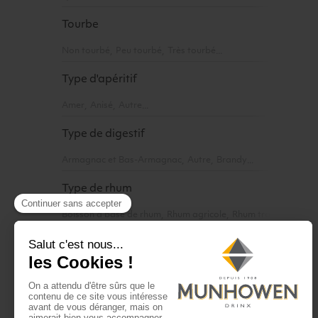
Tourbe
Non tourbé
Peu tourbé
Très tourbé
Type d'apéritif
Amer
Anisé
Autre
Type de digestif
Armagnac et Bas-Armagnac
Autre
Brandy
Type de rhum
Boisson à base de rhum
Rhum agricole
Rhum traditionnel/m
Type de vodka
Aromatisée
Nature
Type de whisky