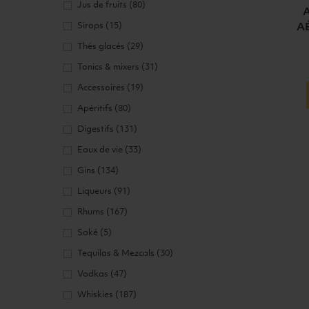
Jus de fruits
(80)
Sirops
(15)
AÉ
Thés glacés
(29)
Tonics & mixers
(31)
Accessoires
(19)
Ajouter a
Apéritifs
(80)
Digestifs
(131)
Eaux de vie
(33)
Gins
(134)
Liqueurs
(91)
Rhums
(167)
Saké
(5)
Tequilas & Mezcals
(30)
Vodkas
(47)
Whiskies
(187)