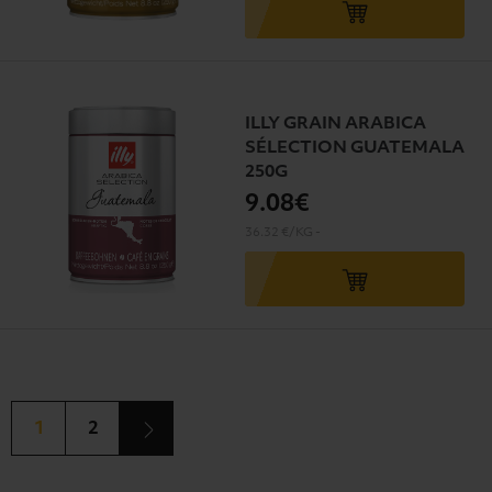
ILLY GRAIN ARABICA
SÉLECTION GUATEMALA
250G
9
.08€
36.32 €/KG
-
1
2