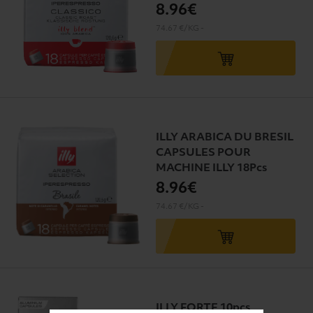
8
.96€
74.67 €/KG
-
ILLY ARABICA DU BRESIL
CAPSULES POUR
MACHINE ILLY 18Pcs
8
.96€
74.67 €/KG
-
ILLY FORTE 10pcs