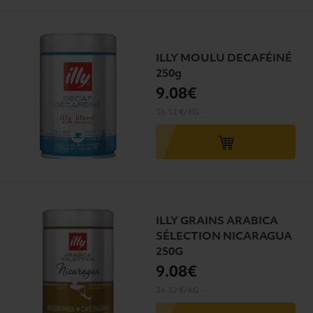
ILLY MOULU DECAFÉINÉ
250g
9
.08€
36.32 €/KG
-
ILLY GRAINS ARABICA
SÉLECTION NICARAGUA
250G
9
.08€
36.32 €/KG
-