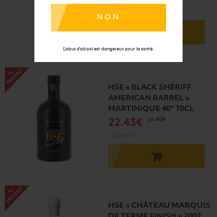
16.88 €/L
-
NON
L’abus d’alcool est dangereux pour la santé.
HSE « BLACK SHÉRIFF
AMERICAN BARREL »
MARTINIQUE 40° 70CL
26
.40€
22
.43€
32.04 €/L
-
HSE « CHÂTEAU MARQUIS
DE TERME FINISH » 2007