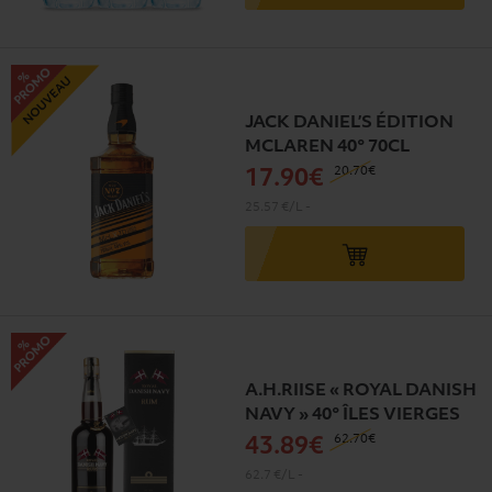
JACK DANIEL’S ÉDITION
MCLAREN 40° 70CL
20
.70€
17
.90€
25.57 €/L
-
A.H.RIISE « ROYAL DANISH
NAVY » 40° ÎLES VIERGES
62
.70€
43
.89€
62.7 €/L
-