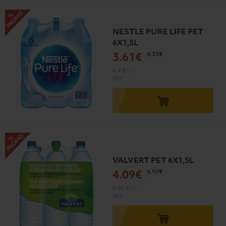
NESTLE PURE LIFE PET
6X1,5L
4
.33€
3
.61€
0.4 €/L
-
PET
VALVERT PET 6X1,5L
4
.90€
4
.09€
0.45 €/L
-
PET