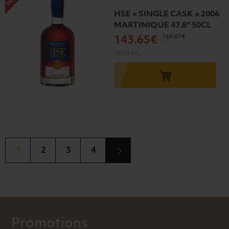
HSE « SINGLE CASK » 2006
MARTINIQUE 47.8° 50CL
169
.01€
143
.65€
287.3 €/L
-
1
2
3
4
Promotions