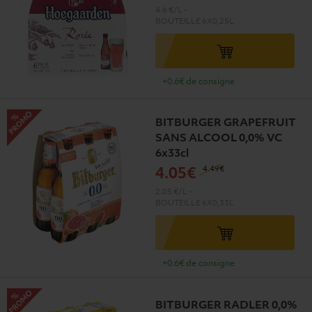
4.6 €/L
-
BOUTEILLE
6X0,25L
+0.6€ de consigne
BITBURGER GRAPEFRUIT
SANS ALCOOL 0,0% VC
6x33cl
4
.49€
4
.05€
2.05 €/L
-
BOUTEILLE
6X0,33L
+0.6€ de consigne
BITBURGER RADLER 0,0%