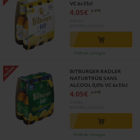
VC 6x33cl
4
.49€
4
.05€
2.05 €/L
-
BOUTEILLE
6X0,33L
+0.6€ de consigne
BITBURGER RADLER
NATURTRÜB SANS
ALCOOL 0,0% VC 6x33cl
4
.49€
4
.05€
2.05 €/L
-
BOUTEILLE
6X0,33L
+0.6€ de consigne