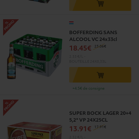
BOFFERDING SANS
ALCOOL VC 24x33cl
23
.06€
18
.45€
2.33 €/L
-
BOUTEILLE
24X0,33L
+4.5€ de consigne
SUPER BOCK LAGER 20+4
5,2° VP 24X25CL
17
.91€
13
.91€
2.32 €/L
-