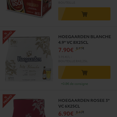
BOUTEILLE
HOEGAARDEN BLANCHE
4.9° VC 8X25CL
8
.97€
7
.90€
3.95 €/L
-
BOUTEILLE
8X0,25L
+0.8€ de consigne
HOEGAARDEN ROSEE 3°
VC 6X25CL
8
.62€
6
.90€