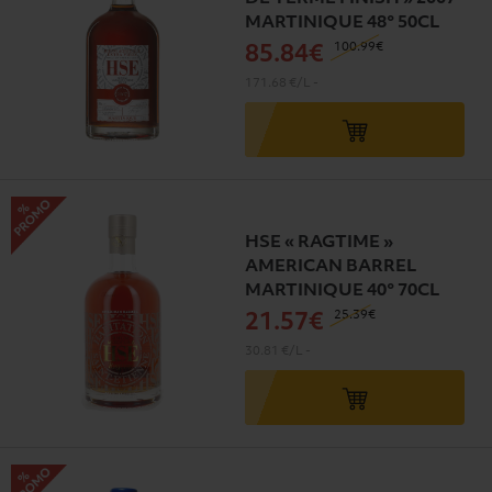
MARTINIQUE 48° 50CL
100
.99€
85
.84€
171.68 €/L
-
HSE « RAGTIME »
AMERICAN BARREL
MARTINIQUE 40° 70CL
25
.39€
21
.57€
30.81 €/L
-