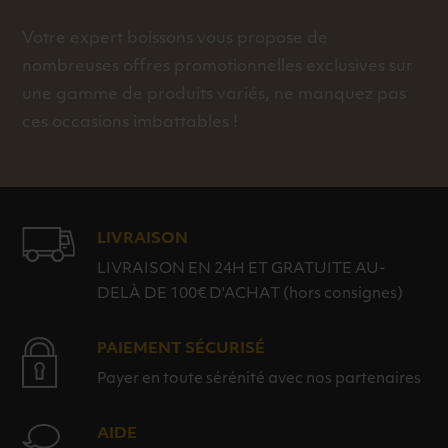
Votre expert boissons vous propose de
nombreuses offres promotionnelles exclusives sur
une gamme de produits variés, ne manquez pas
ces occasions imbattables !
LIVRAISON
LIVRAISON EN 24H ET GRATUITE AU-
DELÀ DE 100€ D'ACHAT (hors consignes)
PAIEMENT SÉCURISÉ
Payer en toute sérénité avec nos partenaires
AIDE