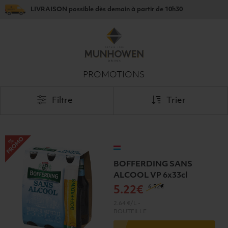
LIVRAISON
possible dès
demain
à partir de
10h30
PROMOTIONS
Filtre
Trier
BOFFERDING SANS
ALCOOL VP 6x33cl
6
.52€
5
.22€
2.64 €/L
-
BOUTEILLE