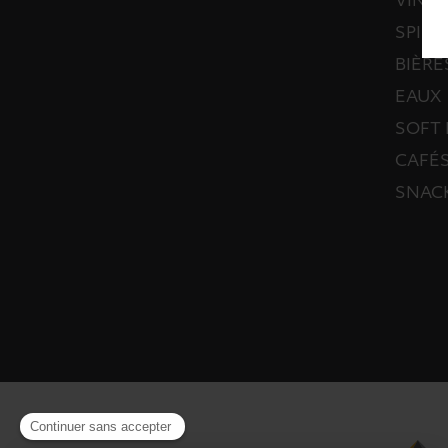
VINS
SPIRI
BIÈRE
EAUX
SOFT 
CAFÉS
SNAC