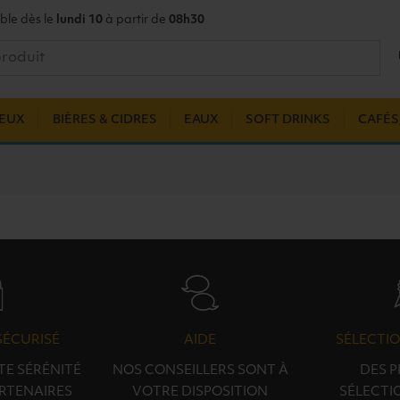
ble dès le
lundi 10
à partir de
08h30
UEUX
BIÈRES & CIDRES
EAUX
SOFT DRINKS
CAFÉS,
SÉCURISÉ
AIDE
SÉLECTIO
TE SÉRÉNITÉ
NOS CONSEILLERS SONT À
DES 
RTENAIRES
VOTRE DISPOSITION
SÉLECTI