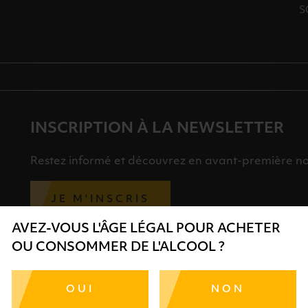
S
INSCRIPTION À LA NEWSLETTER
Restez informé et découvrez en avant-première nos 
JE M'INSCRIS
AVEZ-VOUS L'ÂGE LÉGAL POUR ACHETER
OU CONSOMMER DE L'ALCOOL ?
OP
NOS MAGASINS
OUI
NON