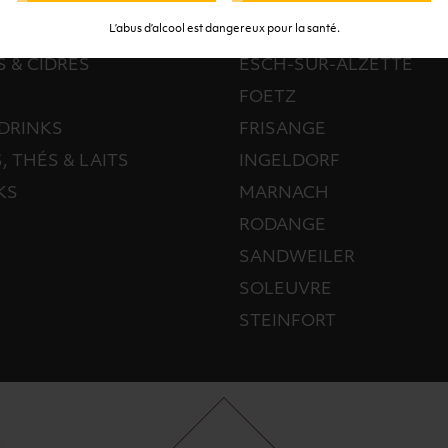
 & CHAMPAGNES
BERTRANGE
L’abus d’alcool est dangereux pour la santé.
TUEUX
BETTEMBOURG
S & CIDRES
ESCH-SUR-ALZETTE
FOETZ
DRINKS
FRISANGE
, THÉS & LAITS
INGELDORF
KS
MARNACH
RODANGE
SANDWEILER
SOLEUVRE
STEINFORT