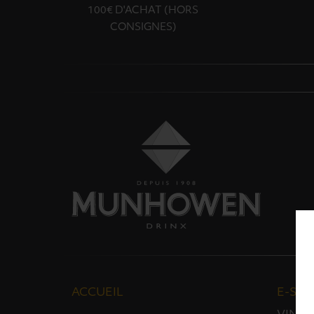
100€ D'ACHAT (HORS
CONSIGNES)
ACCUEIL
E-SH