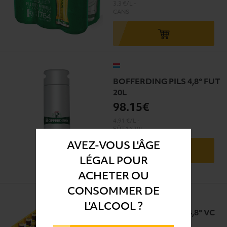
3.3 €/L
-
CANS
BOFFERDING PILS 4,8° FUT
20L
98
.15€
4.91 €/L
-
FÛT
1X20L
AVEZ-VOUS L'ÂGE
LÉGAL POUR
+30€ de consigne
ACHETER OU
CONSOMMER DE
L'ALCOOL ?
BATTIN BLANCHE 4,8° VC
24X33CL