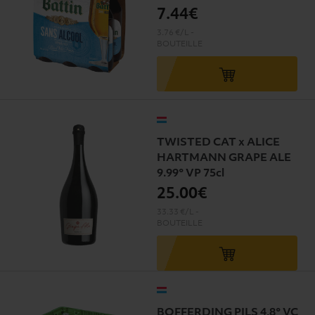
7
.44€
3.76 €/L
-
BOUTEILLE
TWISTED CAT x ALICE
HARTMANN GRAPE ALE
9.99° VP 75cl
25
.00€
33.33 €/L
-
BOUTEILLE
BOFFERDING PILS 4,8° VC