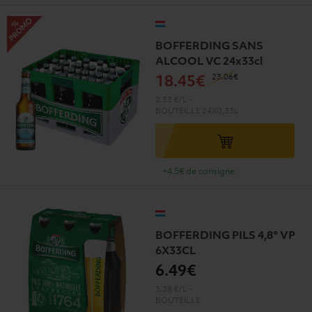
BOFFERDING SANS
ALCOOL VC 24x33cl
23
.06€
18
.45€
2.33 €/L
-
BOUTEILLE
24X0,33L
+4.5€ de consigne
BOFFERDING PILS 4,8° VP
6X33CL
6
.49€
3.28 €/L
-
BOUTEILLE