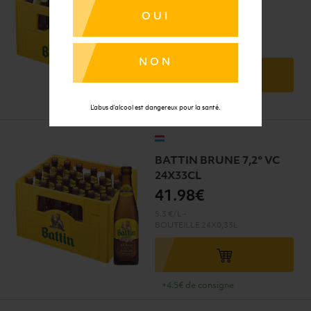
27
.46€
OUI
3.47 €/L
-
BOUTEILLE
24X0,33L
NON
+4.5€ de consigne
L’abus d’alcool est dangereux pour la santé.
BATTIN BRUNE 7,2° VC
24X33CL
41
.98€
5.3 €/L
-
BOUTEILLE
24X0,33L
+4.5€ de consigne