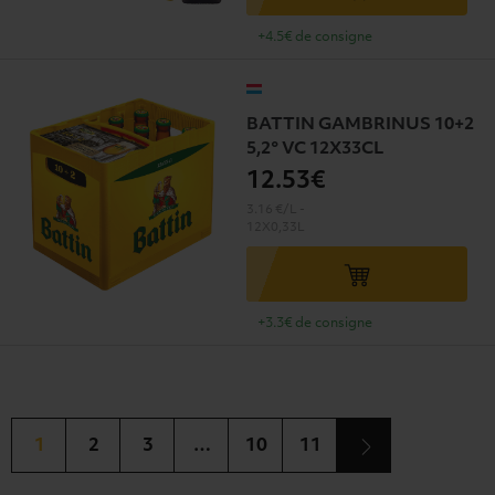
+4.5€ de consigne
BATTIN GAMBRINUS 10+2
5,2° VC 12X33CL
12
.53€
3.16 €/L
-
12X0,33L
+3.3€ de consigne
1
2
3
…
10
11