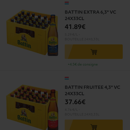
BATTIN EXTRA 6,3° VC
24X33CL
41
.89€
5.29 €/L
-
BOUTEILLE
24X0,33L
+4.5€ de consigne
BATTIN FRUITEE 4,3° VC
24X33CL
37
.66€
4.76 €/L
-
BOUTEILLE
24X0,33L