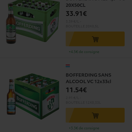
20X50CL
33
.91€
3.39 €/L
-
BOUTEILLE
20X0,5L
+4.5€ de consigne
BOFFERDING SANS
ALCOOL VC 12x33cl
11
.54€
2.91 €/L
-
BOUTEILLE
12X0,33L
+3.3€ de consigne