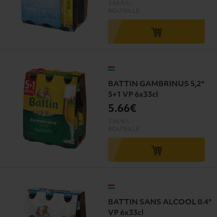
2.64 €/L
-
BOUTEILLE
BATTIN GAMBRINUS 5,2°
5+1 VP 6x33cl
5
.66€
2.86 €/L
-
BOUTEILLE
BATTIN SANS ALCOOL 0.4°
VP 6x33cl