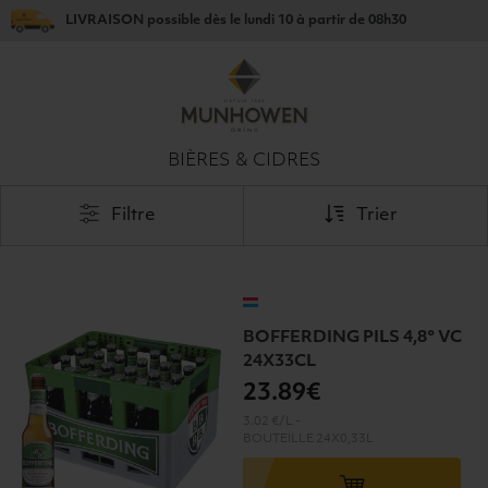
LIVRAISON
possible dès le
lundi 10
à partir de
08h30
BIÈRES & CIDRES
Filtre
Trier
BOFFERDING PILS 4,8° VC
24X33CL
23
.89€
3.02 €/L
-
BOUTEILLE
24X0,33L