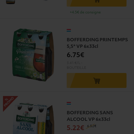
+4.5€ de consigne
BOFFERDING PRINTEMPS
5,5° VP 6x33cl
6
.75€
3.41 €/L
-
BOUTEILLE
BOFFERDING SANS
ALCOOL VP 6x33cl
6
.52€
5
.22€