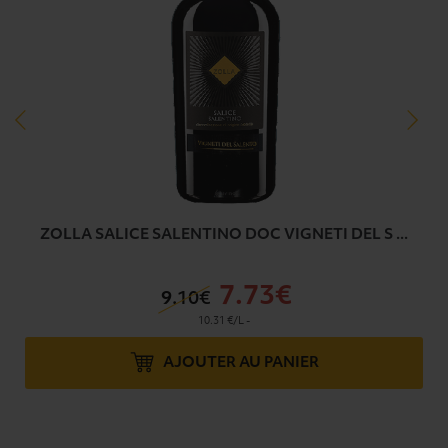
INO DOC VIGNETI DEL S ...
7
.73€
0€
10.31 €/L
-
TER AU PANIER