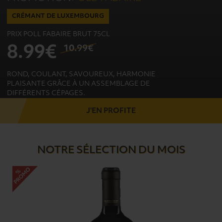
PROMOTION
PROMO
PROMOTION
CRÉMANT DE LUXEMBOURG
PRIX SUPER BOCK LAGER VP 20+4
PRIX JAEGERMEISTER 70CL + 1 COOL FLASK
PRIX BITBURGER SANS ALCOOL 0,0 VC 6X33CL
PRIX POLL FABAIRE BRUT 75CL
4
10
.49€
17
.99€
.91€
13
13
4
8
.05€
.99€
.91€
.13€
ROND, COULANT, SAVOUREUX, HARMONIE
PLAISANTE GRÂCE À UN ASSEMBLAGE DE
DIFFÉRENTS CÉPAGES.
JE DÉCOUVRE
J'EN PROFITE
J'EN PROFITE
J'EN PROFITE
NOTRE SÉLECTION DU MOIS