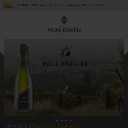
LIVRAISON
possible dès
demain
à partir de
10h30
OFFRE
COFFRET
DÉCOUVREZ LA GAMME
PROMOTION
SUPER BOCK
JAEGERMEISTER
POLL-FABAIRE
BITBURGER