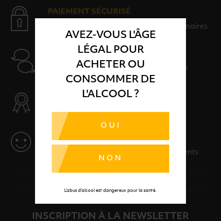
PAIEMENT SÉCURISÉ
Payer en toute sérénité avec nos partenaires
AVEZ-VOUS L'ÂGE
LÉGAL POUR
AIDE
ACHETER OU
Nos conseillers sont à votre disposition
CONSOMMER DE
L'ALCOOL ?
SÉLECTION & QUALITÉ
Des produits sélectionnés avec soins
OUI
SERVICE
Des solutions adaptées à vos événements
NON
L’abus d’alcool est dangereux pour la santé.
INSCRIPTION À LA NEWSLETTER