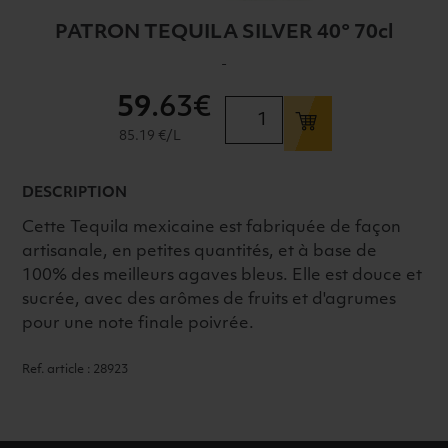
PATRON TEQUILA SILVER 40° 70cl
-
59
.63€
quantité
de
85.19 €/L
PATRON
TEQUILA
DESCRIPTION
SILVER
40°
Cette Tequila mexicaine est fabriquée de façon
70cl
artisanale, en petites quantités, et à base de
100% des meilleurs agaves bleus. Elle est douce et
sucrée, avec des arômes de fruits et d'agrumes
pour une note finale poivrée.
Ref. article : 28923