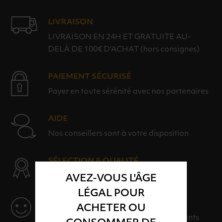
LIVRAISON
LIVRAISON EN 24H ET GRATUITE AU-
DELÀ DE 100€ D'ACHAT (hors consignes)
PAIEMENT SÉCURISÉ
Payer en toute sérénité avec nos partenaires
AIDE
Nos conseillers sont à votre disposition
SÉLECTION & QUALITÉ
Des produits sélectionnés avec soins
AVEZ-VOUS L'ÂGE
LÉGAL POUR
SERVICE
ACHETER OU
Des solutions adaptées à vos événements