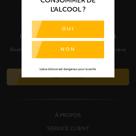
CONSOMMER DE
L'ALCOOL ?
OUI
INSCRIPTION À LA NEWSLETTER
NON
Restez informé et découvrez en avant-première
nos meilleures offres et nos actualités.
L’abus d’alcool est dangereux pour la santé.
JE M'INSCRIS
À PROPOS
SERVICE CLIENT