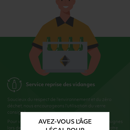
Service reprise des vidanges
Soucieux du respect de l’environnement et du zéro
déchet, nous encourageons l’utilisation du verre
consigné.
AVEZ-VOUS L'ÂGE
Pour vous faciliter la vie, nous récupérons vos consignes
lors de la livraison (dans la limite du montant de votre