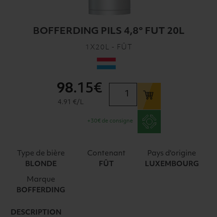
BOFFERDING PILS 4,8° FUT 20L
1X20L - FÛT
98
.15€
quantité
de
4.91 €/L
BOFFERDING
+30€ de consigne
PILS
4,8°
FUT
Type de bière
Contenant
Pays d'origine
20L
BLONDE
FÛT
LUXEMBOURG
Marque
BOFFERDING
DESCRIPTION