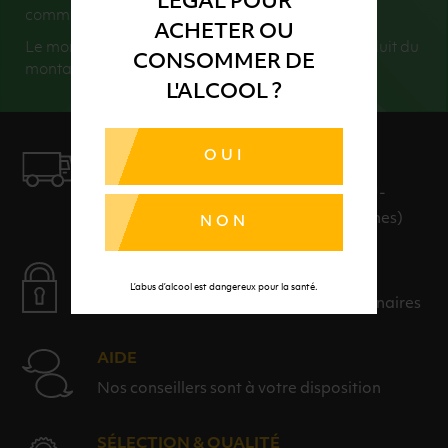
LÉGAL POUR
commande).
ACHETER OU
Le montant de vos consignes retournées sera déduit du
CONSOMMER DE
montant total de votre commande.
L'ALCOOL ?
OUI
LIVRAISON
LIVRAISON EN 24H ET GRATUITE AU-
DELÀ DE 100€ D'ACHAT (hors consignes)
NON
PAIEMENT SÉCURISÉ
L’abus d’alcool est dangereux pour la santé.
Payer en toute sérénité avec nos partenaires
AIDE
Nos conseillers sont à votre disposition
SÉLECTION & QUALITÉ