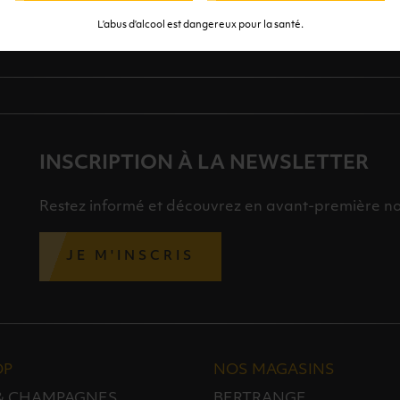
S
L’abus d’alcool est dangereux pour la santé.
INSCRIPTION À LA NEWSLETTER
Restez informé et découvrez en avant-première nos 
JE M'INSCRIS
OP
NOS MAGASINS
 & CHAMPAGNES
BERTRANGE