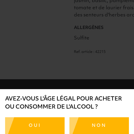
jasmin, basilic, pamplemo
tomate et de laurier frai
des senteurs d'herbes ar
ALLERGÈNES
Sulfite
Ref. article : 42215
AVEZ-VOUS L'ÂGE LÉGAL POUR ACHETER
OU CONSOMMER DE L'ALCOOL ?
SÉCURISÉ
AIDE
SÉLECTIO
TE SÉRÉNITÉ
NOS CONSEILLERS SONT À
DES 
OUI
NON
RTENAIRES
VOTRE DISPOSITION
SÉLECTI