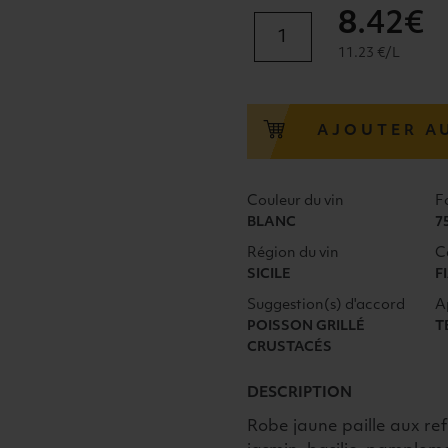
8
.42€
quantité
de
11.23 €/L
FIANO
TERRE
SICILIANE
AJOUTER A
MANDRAROSSA
BIO
2022
Couleur du vin
F
BLANC
BLANC
7
Région du vin
C
SICILE
F
Suggestion(s) d'accord
A
POISSON GRILLÉ
T
CRUSTACÉS
DESCRIPTION
Robe jaune paille aux refl