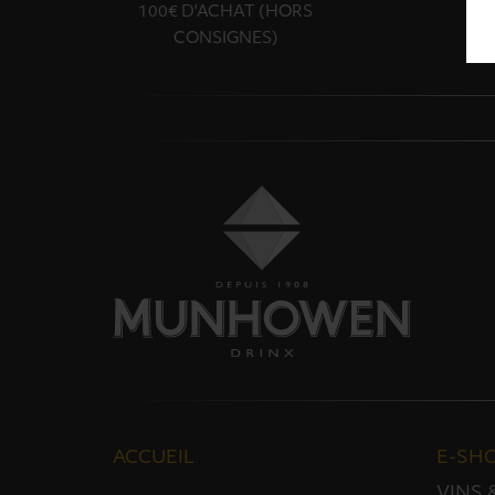
100€ D'ACHAT (HORS
CONSIGNES)
ACCUEIL
E-SH
VINS