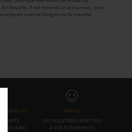
usse, ainsi que des notes de feuille de
s. En bouche, il est minéral et savoureux, avec
omatiques comme l'origan ou la menthe.
N & QUALITÉ
SERVICE
PRODUITS
DES SOLUTIONS ADAPTÉES
ONNÉS AVEC
À VOS ÉVÉNEMENTS