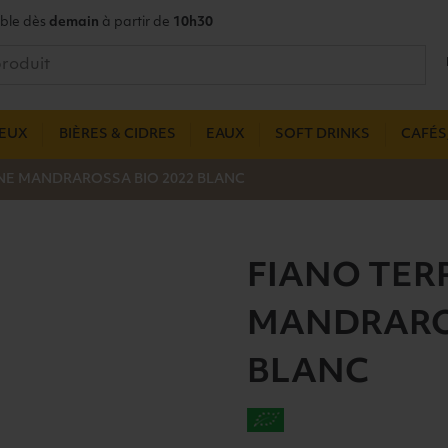
ble dès
demain
à partir de
10h30
UEUX
BIÈRES & CIDRES
EAUX
SOFT DRINKS
CAFÉS,
ANE MANDRAROSSA BIO 2022 BLANC
FIANO TERR
MANDRAROS
BLANC