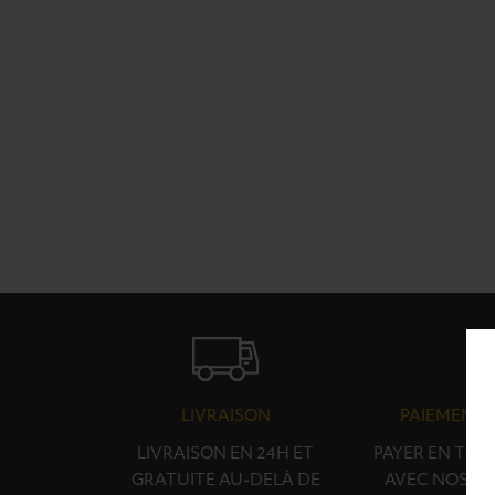
LIVRAISON
PAIEMENT 
LIVRAISON EN 24H ET
PAYER EN TOU
GRATUITE AU-DELÀ DE
AVEC NOS PA