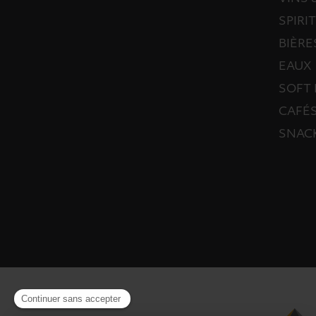
SPIRI
BIÈRE
EAUX
SOFT 
CAFÉS
SNAC