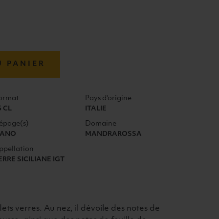
U PANIER
ormat
Pays d'origine
5 CL
ITALIE
épage(s)
Domaine
IANO
MANDRAROSSA
ppellation
ERRE SICILIANE IGT
ets verres. Au nez, il dévoile des notes de