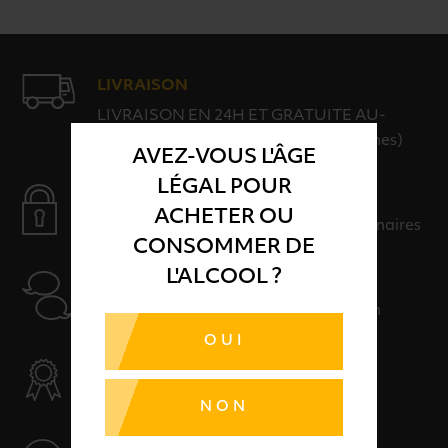
LIVRAISON
LIVRAISON EN 24H ET GRATUITE AU-
DELÀ DE 100€ D'ACHAT (hors consignes)
AVEZ-VOUS L'ÂGE
LÉGAL POUR
PAIEMENT SÉCURISÉ
ACHETER OU
Payer en toute sérénité avec nos partenaires
CONSOMMER DE
L'ALCOOL ?
AIDE
Nos conseillers sont à votre disposition
OUI
SÉLECTION & QUALITÉ
Des produits sélectionnés avec soins
NON