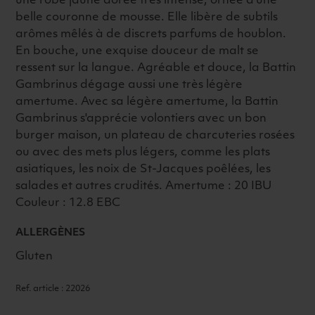
une robe jaune dorée très intense, ornée d'une
belle couronne de mousse. Elle libère de subtils
arômes mêlés à de discrets parfums de houblon.
En bouche, une exquise douceur de malt se
ressent sur la langue. Agréable et douce, la Battin
Gambrinus dégage aussi une très légère
amertume. Avec sa légère amertume, la Battin
Gambrinus s'apprécie volontiers avec un bon
burger maison, un plateau de charcuteries rosées
ou avec des mets plus légers, comme les plats
asiatiques, les noix de St-Jacques poêlées, les
salades et autres crudités. Amertume : 20 IBU
Couleur : 12.8 EBC
ALLERGÈNES
Gluten
Ref. article : 22026