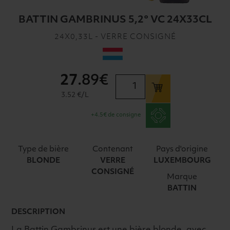
BATTIN GAMBRINUS 5,2° VC 24X33CL
24X0,33L - VERRE CONSIGNÉ
27
.89€
quantité
de
3.52 €/L
BATTIN
+4.5€ de consigne
GAMBRINUS
5,2°
VC
Type de bière
Contenant
Pays d'origine
24X33CL
BLONDE
VERRE
LUXEMBOURG
CONSIGNÉ
Marque
BATTIN
DESCRIPTION
La Battin Gambrinus est une bière blonde, avec