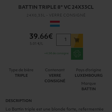
BATTIN TRIPLE 8° VC 24X33CL
24X0,33L - VERRE CONSIGNÉ
39
.66€
quantité
de
5.01 €/L
BATTIN
+4.5€ de consigne
TRIPLE
8°
VC
Type de bière
Contenant
Pays d'origine
24X33CL
TRIPLE
VERRE
LUXEMBOURG
CONSIGNÉ
Marque
BATTIN
DESCRIPTION
La Battin triple est une blonde forte, refermentée