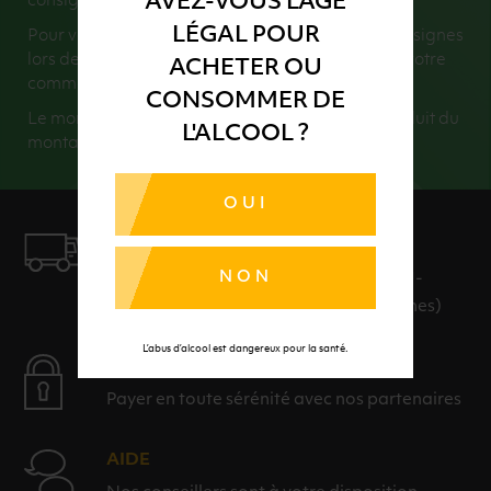
AVEZ-VOUS L'ÂGE
consigné.
LÉGAL POUR
Pour vous faciliter la vie, nous récupérons vos consignes
lors de la livraison (dans la limite du montant de votre
ACHETER OU
commande).
CONSOMMER DE
Le montant de vos consignes retournées sera déduit du
L'ALCOOL ?
montant total de votre commande.
OUI
LIVRAISON
NON
LIVRAISON EN 24H ET GRATUITE AU-
DELÀ DE 100€ D'ACHAT (hors consignes)
L’abus d’alcool est dangereux pour la santé.
PAIEMENT SÉCURISÉ
Payer en toute sérénité avec nos partenaires
AIDE