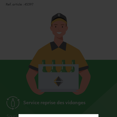
Ref. article : 45397
Service reprise des vidanges
Soucieux du respect de l’environnement et du zéro