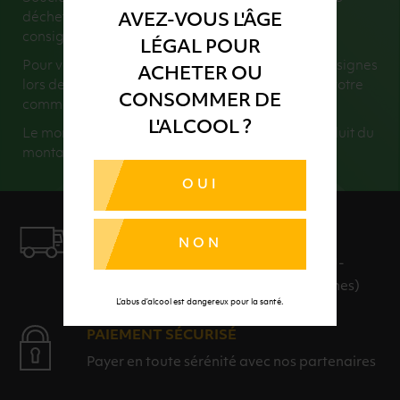
déchet, nous encourageons l’utilisation du verre
AVEZ-VOUS L'ÂGE
consigné.
LÉGAL POUR
Pour vous faciliter la vie, nous récupérons vos consignes
ACHETER OU
lors de la livraison (dans la limite du montant de votre
CONSOMMER DE
commande).
L'ALCOOL ?
Le montant de vos consignes retournées sera déduit du
montant total de votre commande.
OUI
LIVRAISON
NON
LIVRAISON EN 24H ET GRATUITE AU-
DELÀ DE 100€ D'ACHAT (hors consignes)
L’abus d’alcool est dangereux pour la santé.
PAIEMENT SÉCURISÉ
Payer en toute sérénité avec nos partenaires