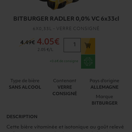
BITBURGER RADLER 0,0% VC 6x33cl
6X0,33L - VERRE CONSIGNÉ
4
.05€
quantité
4
.49€
de
2.05 €/L
BITBURGER
+0.6€ de consigne
RADLER
0,0%
VC
Type de bière
Contenant
Pays d'origine
6x33cl
SANS ALCOOL
VERRE
ALLEMAGNE
CONSIGNÉ
Marque
BITBURGER
DESCRIPTION
Cette bière vitaminée et isotonique au goût relevé