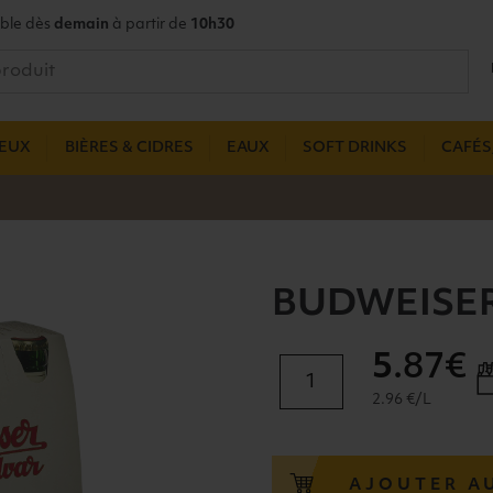
ble dès
demain
à partir de
10h30
UEUX
BIÈRES & CIDRES
EAUX
SOFT DRINKS
CAFÉS,
BUDWEISER
5
.87€
quantité
de
2.96 €/L
BUDWEISER
5°
VP
AJOUTER A