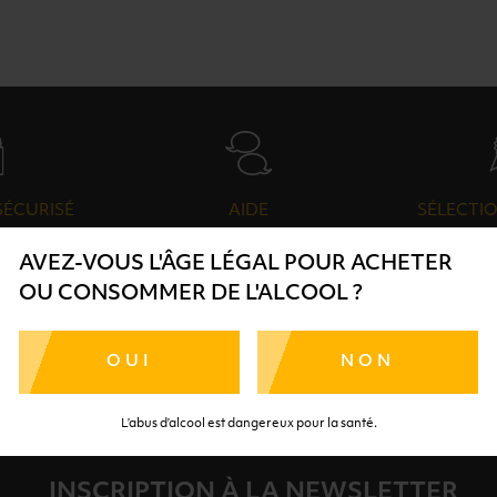
SÉCURISÉ
AIDE
SÉLECTIO
TE SÉRÉNITÉ
NOS CONSEILLERS SONT À
DES 
AVEZ-VOUS L'ÂGE LÉGAL POUR ACHETER
RTENAIRES
VOTRE DISPOSITION
SÉLECTI
OU CONSOMMER DE L'ALCOOL ?
S
OUI
NON
L’abus d’alcool est dangereux pour la santé.
INSCRIPTION À LA NEWSLETTER