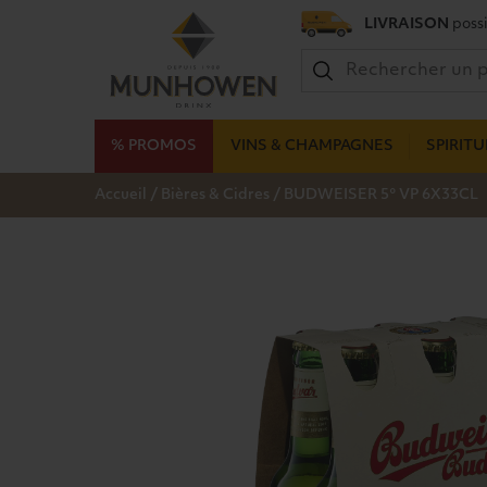
LIVRAISON
possi
% PROMOS
VINS & CHAMPAGNES
SPIRIT
/
/
Accueil
Bières & Cidres
BUDWEISER 5° VP 6X33CL