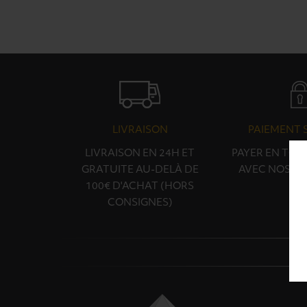
LIVRAISON
PAIEMENT 
LIVRAISON EN 24H ET
PAYER EN TOU
GRATUITE AU-DELÀ DE
AVEC NOS PA
100€ D'ACHAT (HORS
CONSIGNES)