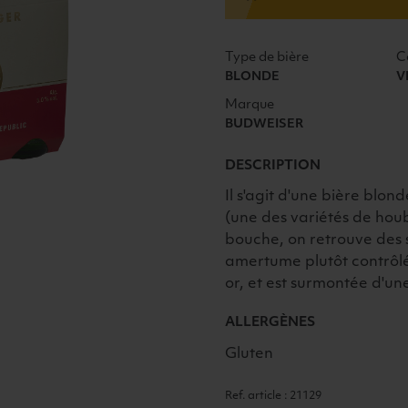
6X33CL
Type de bière
C
BLONDE
V
Marque
BUDWEISER
DESCRIPTION
Il s'agit d'une bière blon
(une des variétés de ho
bouche, on retrouve des
amertume plutôt contrôlé
or, et est surmontée d'un
ALLERGÈNES
Gluten
Ref. article : 21129