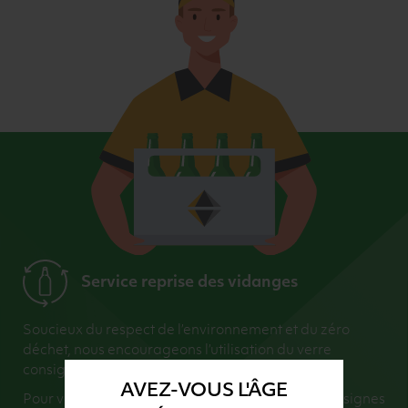
Service reprise des vidanges
Soucieux du respect de l’environnement et du zéro
déchet, nous encourageons l’utilisation du verre
consigné.
AVEZ-VOUS L'ÂGE
Pour vous faciliter la vie, nous récupérons vos consignes