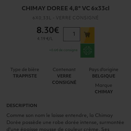
CHIMAY DOREE 4,8° VC 6x33cl
6X0,33L - VERRE CONSIGNÉ
8
.30€
quantité
de
4.19 €/L
CHIMAY
+0.6€ de consigne
DOREE
4,8°
VC
Type de bière
Contenant
Pays d'origine
6x33cl
TRAPPISTE
VERRE
BELGIQUE
CONSIGNÉ
Marque
CHIMAY
DESCRIPTION
Comme son nom le laisse entendre, la Chimay
Dorée possède une robe dorée intense, surmontée
d'une épaisse mousse de couleur crème. Ses