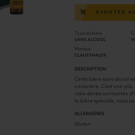
HERB
SANS
AJOUTER A
ALCOOL
VC
24X33CL
Type de bière
C
SANS ALCOOL
V
Marque
CLAUSTHALER
DESCRIPTION
Cette bière sans alcool e
caractère. C'est une pils
robe dorée surmontée d'un
la bière spéciale, mais sa
ALLERGÈNES
Gluten