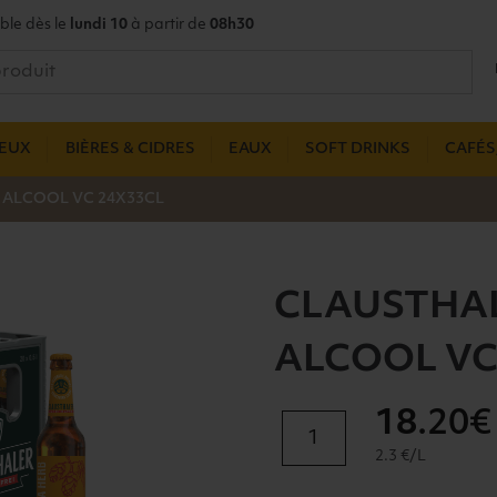
ble dès le
lundi 10
à partir de
08h30
UEUX
BIÈRES & CIDRES
EAUX
SOFT DRINKS
CAFÉS,
 ALCOOL VC 24X33CL
CLAUSTHAL
ALCOOL VC
18
.20€
quantité
de
2.3 €/L
CLAUSTHALER