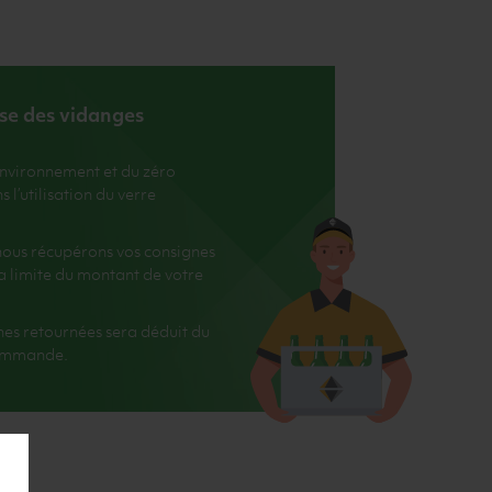
ise des vidanges
environnement et du zéro
l’utilisation du verre
, nous récupérons vos consignes
 la limite du montant de votre
nes retournées sera déduit du
commande.