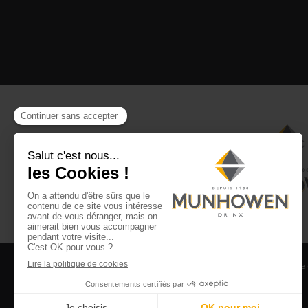
CGV
CGU Club Drinx
Mentions légales
Politique
©2026 Munhowen Drinx / Tous droits réservés