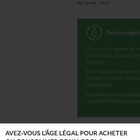
Ref. article : 19055
Service repr
Soucieux du respect de l’
déchet, nous encourageons 
consigné.
Pour vous faciliter la vie
lors de la livraison (dans
commande).
Le montant de vos consig
montant total de votre 
AVEZ-VOUS L'ÂGE LÉGAL POUR ACHETER