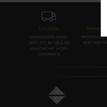
LIVRAISON
PAIEMENT 
LIVRAISON EN 24H ET
PAYER EN TOU
GRATUITE AU-DELÀ DE
AVEC NOS PA
100€ D'ACHAT (HORS
CONSIGNES)