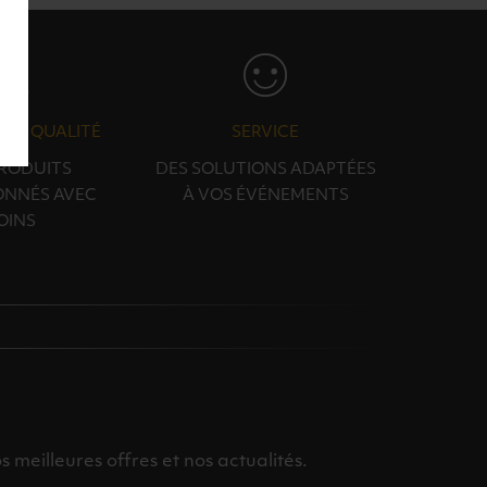
N & QUALITÉ
SERVICE
PRODUITS
DES SOLUTIONS ADAPTÉES
ONNÉS AVEC
À VOS ÉVÉNEMENTS
OINS
meilleures offres et nos actualités.