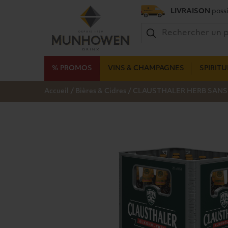
LIVRAISON
possi
% PROMOS
VINS & CHAMPAGNES
SPIRIT
/
/
Accueil
Bières & Cidres
CLAUSTHALER HERB SANS