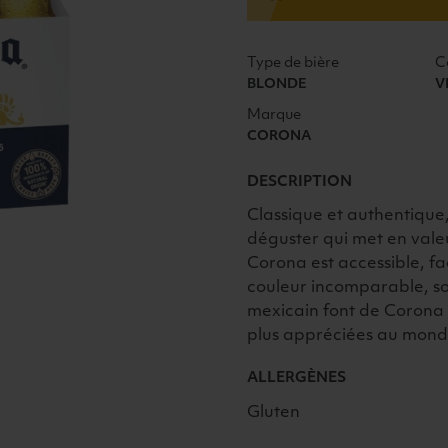
VP
6X33CL
Type de bière
C
BLONDE
V
Marque
CORONA
DESCRIPTION
Classique et authentique,
déguster qui met en vale
Corona est accessible, fac
couleur incomparable, so
mexicain font de Corona l
plus appréciées au mond
ALLERGÈNES
Gluten