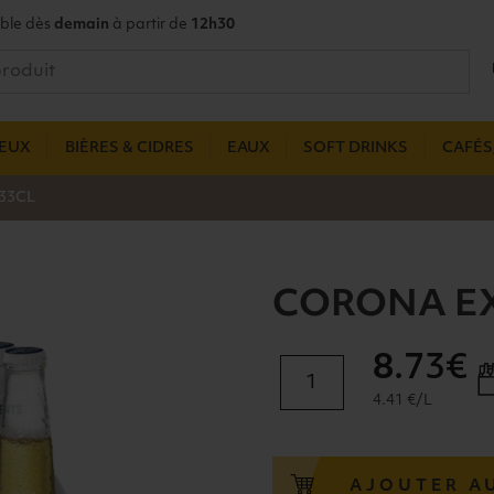
ble dès
demain
à partir de
12h30
UEUX
BIÈRES & CIDRES
EAUX
SOFT DRINKS
CAFÉS,
33CL
CORONA EX
8
.73€
quantité
de
4.41 €/L
CORONA
EXTRA
4,5°
AJOUTER A