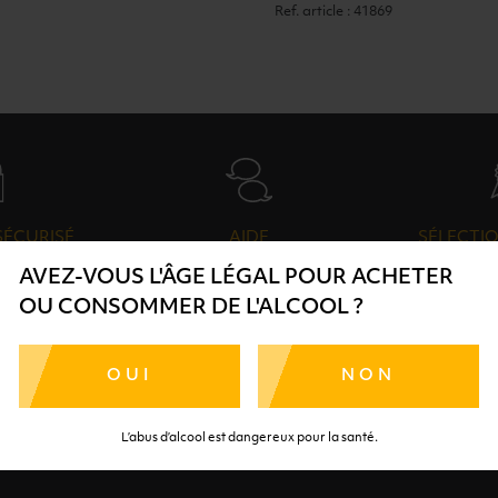
Ref. article : 41869
SÉCURISÉ
AIDE
SÉLECTIO
AVEZ-VOUS L'ÂGE LÉGAL POUR ACHETER
TE SÉRÉNITÉ
NOS CONSEILLERS SONT À
DES 
RTENAIRES
VOTRE DISPOSITION
SÉLECTI
OU CONSOMMER DE L'ALCOOL ?
S
OUI
NON
L’abus d’alcool est dangereux pour la santé.