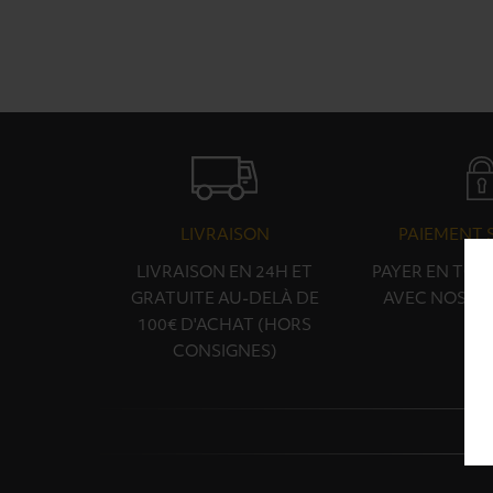
LIVRAISON
PAIEMENT 
LIVRAISON EN 24H ET
PAYER EN TOU
GRATUITE AU-DELÀ DE
AVEC NOS PA
100€ D'ACHAT (HORS
CONSIGNES)