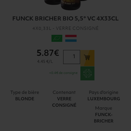
FUNCK BRICHER BIO 5,5° VC 4X33CL
4X0,33L - VERRE CONSIGNÉ
5
.87€
quantité
de
4.45 €/L
FUNCK
+0.4€ de consigne
BRICHER
BIO
5,5°
Type de bière
Contenant
Pays d'origine
VC
BLONDE
VERRE
LUXEMBOURG
4X33CL
CONSIGNÉ
Marque
FUNCK-
BRICHER