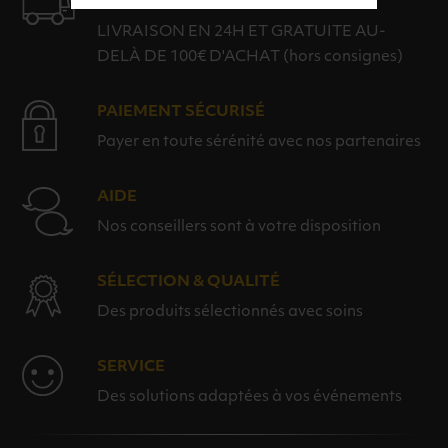
LIVRAISON
LIVRAISON EN 24H ET GRATUITE AU-
DELÀ DE 100€ D'ACHAT (hors consignes)
PAIEMENT SÉCURISÉ
Payer en toute sérénité avec nos partenaires
AIDE
Nos conseillers sont à votre disposition
SÉLECTION & QUALITÉ
Des produits sélectionnés avec soins
SERVICE
Des solutions adaptées à vos événements