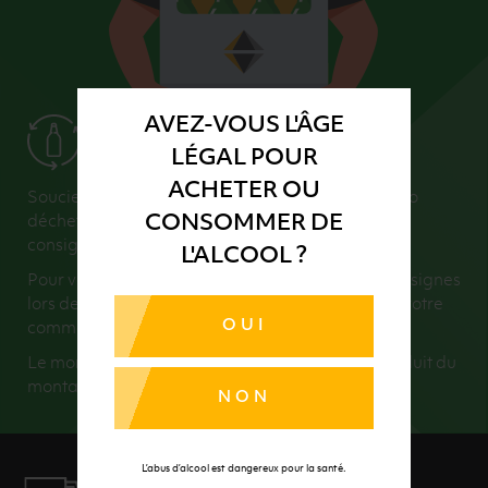
AVEZ-VOUS L'ÂGE
Service reprise des vidanges
LÉGAL POUR
ACHETER OU
Soucieux du respect de l’environnement et du zéro
CONSOMMER DE
déchet, nous encourageons l’utilisation du verre
consigné.
L'ALCOOL ?
Pour vous faciliter la vie, nous récupérons vos consignes
lors de la livraison (dans la limite du montant de votre
OUI
commande).
Le montant de vos consignes retournées sera déduit du
montant total de votre commande.
NON
L’abus d’alcool est dangereux pour la santé.