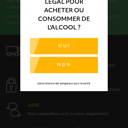
lors de la livraison (dans la limite du montant de votre
LÉGAL POUR
commande).
ACHETER OU
Le montant de vos consignes retournées sera déduit du
CONSOMMER DE
montant total de votre commande.
L'ALCOOL ?
OUI
LIVRAISON
LIVRAISON EN 24H ET GRATUITE AU-
NON
DELÀ DE 100€ D'ACHAT (hors consignes)
PAIEMENT SÉCURISÉ
L’abus d’alcool est dangereux pour la santé.
Payer en toute sérénité avec nos partenaires
AIDE
Nos conseillers sont à votre disposition