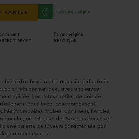
+5€ de consigne
U PANIER
ontenant
Pays d'origine
ERFECT DRAFT
BELGIQUE
e bière d'abbaye à être associée à des fruits
douce et très aromatique, avec une saveur
ment épicée. Les notes subtiles de bois de
arfaitement équilibrée. Ses arômes sont
fruités (framboises, fraises, agrumes), florales,
En bouche, on retrouve des Saveurs douces et
ile une palette de saveurs caractérisée par
s légèrement épicés.