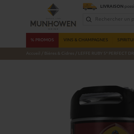
LIVRAISON
possi
% PROMOS
VINS & CHAMPAGNES
SPIRIT
/
/
Accueil
Bières & Cidres
LEFFE RUBY 5° PERFECT DR