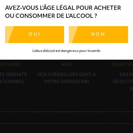
AVEZ-VOUS L'ÂGE LÉGAL POUR ACHETER
OU CONSOMMER DE L'ALCOOL ?
OUI
NON
L’abus d’alcool est dangereux pour la santé.
SÉCURISÉ
AIDE
SÉLECTIO
TE SÉRÉNITÉ
NOS CONSEILLERS SONT À
DES 
RTENAIRES
VOTRE DISPOSITION
SÉLECTI
S