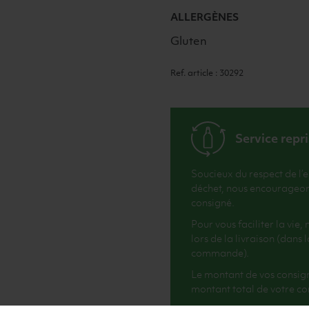
ALLERGÈNES
Gluten
Ref. article : 30292
Service repr
Soucieux du respect de l’
déchet, nous encourageons 
consigné.
Pour vous faciliter la vie
lors de la livraison (dans
commande).
Le montant de vos consig
montant total de votre 