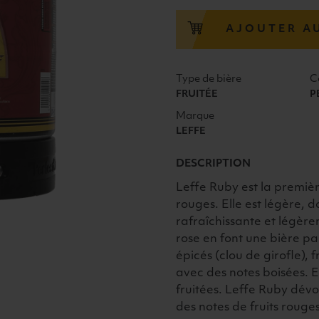
RUBY
5°
AJOUTER A
PERFECT
DRAFT
FUT
Type de bière
C
6L
FRUITÉE
P
Marque
LEFFE
DESCRIPTION
Leffe Ruby est la premièr
rouges. Elle est légère, 
rafraîchissante et légère
rose en font une bière p
épicés (clou de girofle), 
avec des notes boisées. 
fruitées. Leffe Ruby dévo
des notes de fruits rouge