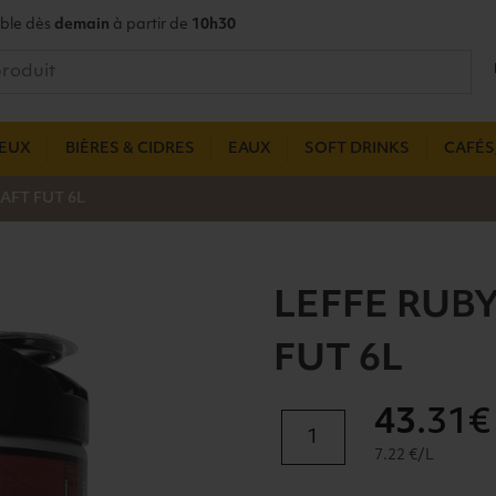
ble dès
demain
à partir de
10h30
UEUX
BIÈRES & CIDRES
EAUX
SOFT DRINKS
CAFÉS,
AFT FUT 6L
LEFFE RUBY
FUT 6L
43
.31€
quantité
de
7.22 €/L
LEFFE