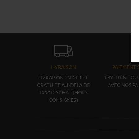
LIVRAISON
PAIEMENT 
LIVRAISON EN 24H ET
PAYER EN TOU
GRATUITE AU-DELÀ DE
AVEC NOS PA
100€ D'ACHAT (HORS
CONSIGNES)