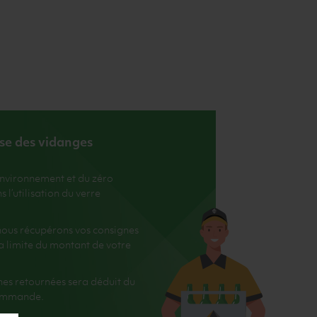
ise des vidanges
environnement et du zéro
l’utilisation du verre
, nous récupérons vos consignes
 la limite du montant de votre
nes retournées sera déduit du
commande.