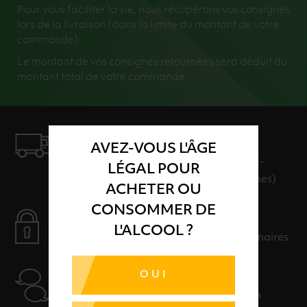
Pour vous faciliter la vie, nous récupérons vos consignes
lors de la livraison (dans la limite du montant de votre
commande).
Le montant de vos consignes retournées sera déduit du
montant total de votre commande.
LIVRAISON
AVEZ-VOUS L'ÂGE
LIVRAISON EN 24H ET GRATUITE AU-
LÉGAL POUR
DELÀ DE 100€ D'ACHAT (hors consignes)
ACHETER OU
CONSOMMER DE
PAIEMENT SÉCURISÉ
L'ALCOOL ?
Payer en toute sérénité avec nos partenaires
OUI
AIDE
Nos conseillers sont à votre disposition