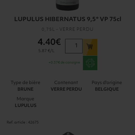
LUPULUS HIBERNATUS 9,5° VP 75cl
0,75L - VERRE PERDU
4
.40€
quantité
de
5.87 €/L
LUPULUS
+0.37€ de consigne
HIBERNATUS
9,5°
VP
Type de bière
Contenant
Pays d'origine
75cl
BRUNE
VERRE PERDU
BELGIQUE
Marque
LUPULUS
Ref. article : 42675