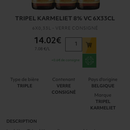
TRIPEL KARMELIET 8% VC 6X33CL
6X0,33L - VERRE CONSIGNÉ
14
.02€
quantité
de
7.08 €/L
TRIPEL
+0.6€ de consigne
KARMELIET
8%
VC
Type de bière
Contenant
Pays d'origine
6X33CL
TRIPLE
VERRE
BELGIQUE
CONSIGNÉ
Marque
TRIPEL
KARMELIET
DESCRIPTION