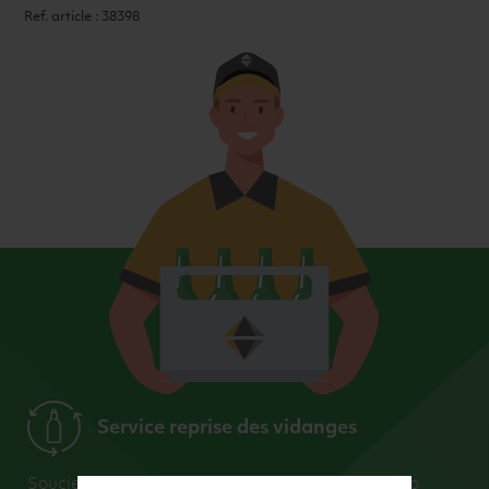
Ref. article : 38398
Service reprise des vidanges
Soucieux du respect de l’environnement et du zéro