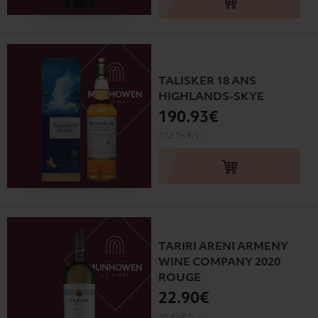
TALISKER 18 ANS
HIGHLANDS-SKYE
190
.93€
272.76 €/L
-
TARIRI ARENI ARMENY
WINE COMPANY 2020
ROUGE
22
.90€
30.53 €/L
-