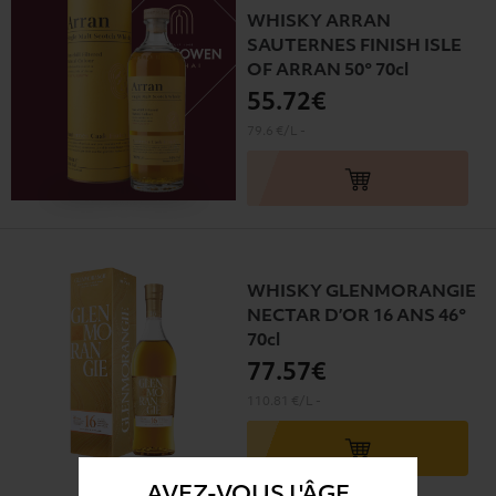
WHISKY ARRAN
SAUTERNES FINISH ISLE
OF ARRAN 50° 70cl
55
.72€
79.6 €/L
-
WHISKY GLENMORANGIE
NECTAR D’OR 16 ANS 46°
70cl
77
.57€
110.81 €/L
-
AVEZ-VOUS L'ÂGE