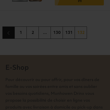
1
2
…
130
131
132
E-Shop
Pour découvrir ou pour offrir, pour vos dîners de
famille ou vos soirées entre amis et sans oublier
vos besoins quotidiens, Munhowen Drinx vous
propose la possibilité de choisir en ligne vos
produits avec livraison à domicile ou pick-up dans