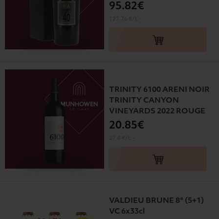
95
.82€
127.76 €/L
-
TRINITY 6100 ARENI NOIR
TRINITY CANYON
VINEYARDS 2022 ROUGE
20
.85€
27.8 €/L
-
VALDIEU BRUNE 8° (5+1)
VC 6x33cl