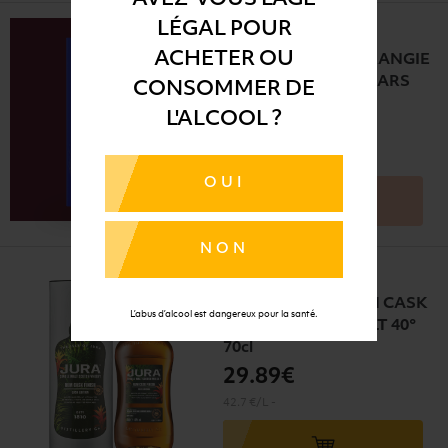
LÉGAL POUR
ACHETER OU
WHISKY GLENMORANGIE
THE INFINITA 18 YEARS
CONSOMMER DE
43° 70cl
L'ALCOOL ?
115
.00€
164.29 €/L
-
OUI
NON
WHISKY JURA RUM CASK
L’abus d’alcool est dangereux pour la santé.
FINISH SINGLE MALT 40°
70cl
29
.89€
42.7 €/L
-