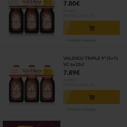
7
.80€
3.94 €/L
-
BOUTEILLE
6X0,33L
+0.6€ de consigne
VALDIEU TRIPLE 9° (5+1)
VC 6x33cl
7
.89€
3.98 €/L
-
BOUTEILLE
6X0,33L
+0.6€ de consigne