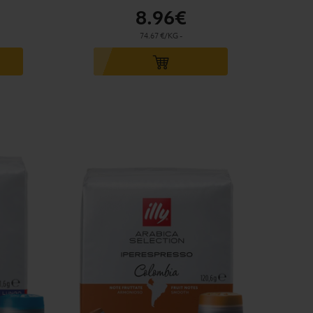
8
.96€
74.67 €/KG
-
Ajouter au panier