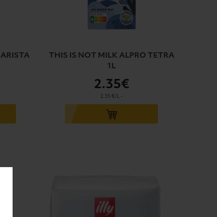
BARISTA
THIS IS NOT MILK ALPRO TETRA
1L
2
.35€
2.35 €/L
-
Ajouter au panier