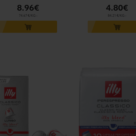
8
.96€
4
.80€
74.67 €/KG
-
84.21 €/KG
-
u panier
Ajouter au panier