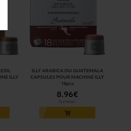
ESIL
ILLY ARABICA DU GUATEMALA
NE ILLY
CAPSULES POUR MACHINE ILLY
18pcs
8
.96€
74.67 €/KG
-
Ajouter au panier