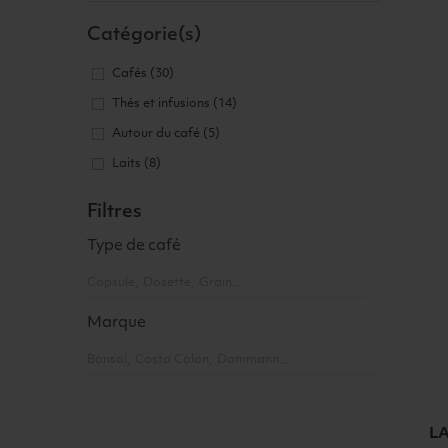
Catégorie(s)
Cafés
(30)
Thés et infusions
(14)
Autour du café
(5)
Laits
(8)
Filtres
Type de café
Capsule
Dosette
Grain
Marque
Bonsol
Costa Colon
Dammann
LA