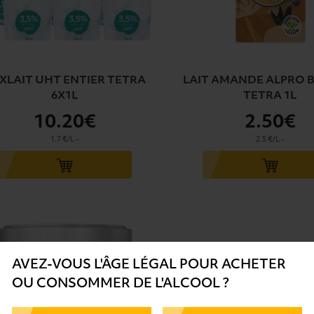
XLAIT UHT ENTIER TETRA
LAIT AMANDE ALPRO 
6X1L
TETRA 1L
10
.20€
2
.50€
1.7 €/L
-
2.5 €/L
-
u panier
Ajouter au panier
AVEZ-VOUS L'ÂGE LÉGAL POUR ACHETER
OU CONSOMMER DE L'ALCOOL ?