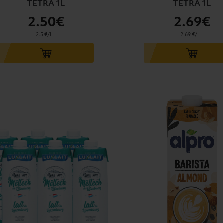
TETRA 1L
TETRA 1L
2
.50€
2
.69€
2.5 €/L
-
2.69 €/L
-
u panier
Ajouter au panier