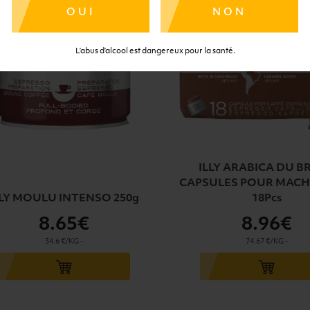
OUI
NON
L’abus d’alcool est dangereux pour la santé.
ILLY ARABICA DU BR
CAPSULES POUR MACHI
LLY MOULU INTENSO 250g
18Pcs
8
.65€
8
.96€
34.6 €/KG
-
74.67 €/KG
-
u panier
Ajouter au panier