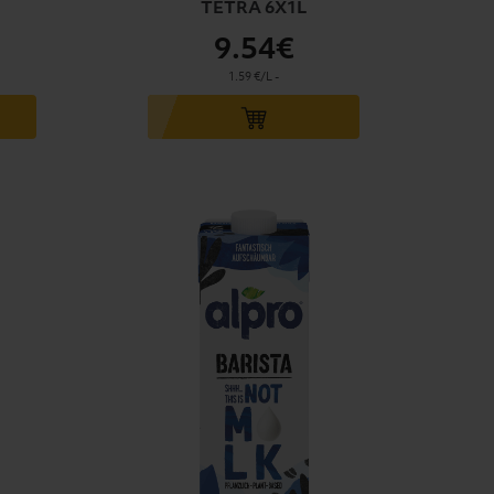
TETRA 6X1L
9
.54€
1.59 €/L
-
Ajouter au panier