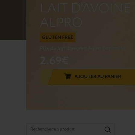
LAIT D'AVOINE
ALPRO
GLUTEN FREE
Prix du lait d'avoine Alpro Barista 1L
2.69€
AJOUTER AU PANIER