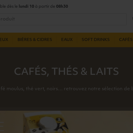
ble dès le
lundi 10
à partir de
08h30
UEUX
BIÈRES & CIDRES
EAUX
SOFT DRINKS
CAFÉS,
CAFÉS, THÉS & LAITS
fé moulus, thé vert, noirs… retrouvez notre sélection de
E