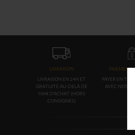
LIVRAISON
PAIEMENT 
LIVRAISON EN 24H ET
PAYER EN TOU
GRATUITE AU-DELÀ DE
AVEC NOS PA
100€ D'ACHAT (HORS
CONSIGNES)