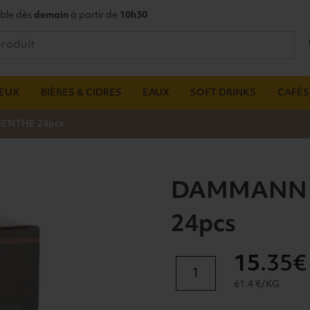
ble dès
demain
à partir de
10h30
UEUX
BIÈRES & CIDRES
EAUX
SOFT DRINKS
CAFÉS,
ENTHE 24pcs
DAMMANN 
24pcs
15
.35€
quantité
de
61.4 €/KG
DAMMANN