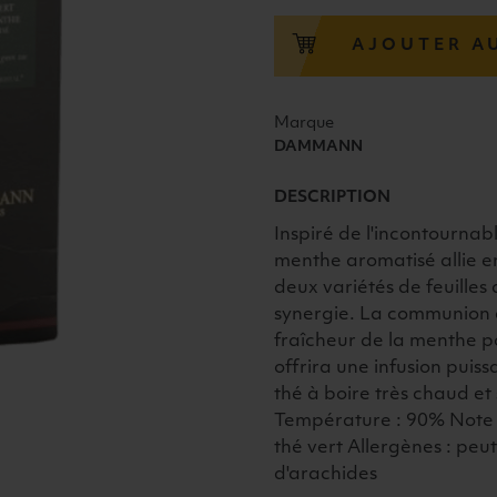
THE
VERT
AJOUTER A
MENTHE
24pcs
Marque
DAMMANN
DESCRIPTION
Inspiré de l'incontournab
menthe aromatisé allie e
deux variétés de feuilles
synergie. La communion e
fraîcheur de la menthe po
offrira une infusion puiss
thé à boire très chaud et 
Température : 90% Note 
thé vert Allergènes : peut
d'arachides