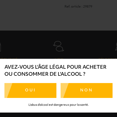
Ref. article : 29879
SÉCURISÉ
AIDE
SÉLECTIO
AVEZ-VOUS L'ÂGE LÉGAL POUR ACHETER
TE SÉRÉNITÉ
NOS CONSEILLERS SONT À
DES 
OU CONSOMMER DE L'ALCOOL ?
RTENAIRES
VOTRE DISPOSITION
SÉLECTI
S
OUI
NON
L’abus d’alcool est dangereux pour la santé.