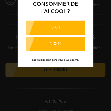
CONSOMMER DE
Des solutions adaptées à vos événements
L'ALCOOL ?
OUI
INSCRIPTION À LA NEWSLETTER
NON
Restez informé et découvrez en avant-première
nos meilleures offres et nos actualités.
L’abus d’alcool est dangereux pour la santé.
JE M'INSCRIS
À PROPOS