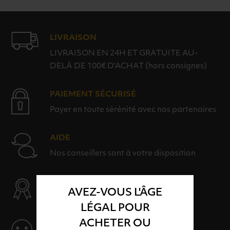
LIVRAISON
LIVRAISON EN 24H ET GRATUITE AU-
DELÀ DE 100€ D'ACHAT (hors consignes)
PAIEMENT SÉCURISÉ
Payer en toute sérénité avec nos partenaires
AIDE
Nos conseillers sont à votre disposition
SÉLECTION & QUALITÉ
AVEZ-VOUS L'ÂGE
Des produits sélectionnés avec soins
LÉGAL POUR
ACHETER OU
SERVICE