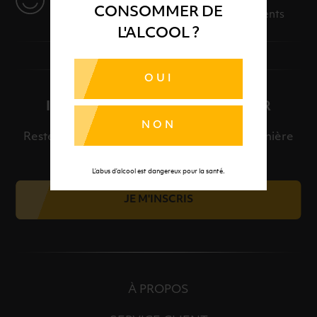
CONSOMMER DE
Des solutions adaptées à vos événements
L'ALCOOL ?
OUI
INSCRIPTION À LA NEWSLETTER
NON
Restez informé et découvrez en avant-première
nos meilleures offres et nos actualités.
L’abus d’alcool est dangereux pour la santé.
JE M'INSCRIS
À PROPOS