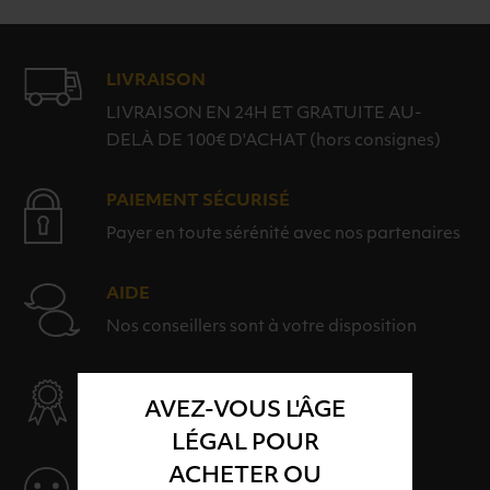
LIVRAISON
LIVRAISON EN 24H ET GRATUITE AU-
DELÀ DE 100€ D'ACHAT (hors consignes)
PAIEMENT SÉCURISÉ
Payer en toute sérénité avec nos partenaires
AIDE
Nos conseillers sont à votre disposition
SÉLECTION & QUALITÉ
AVEZ-VOUS L'ÂGE
Des produits sélectionnés avec soins
LÉGAL POUR
ACHETER OU
SERVICE