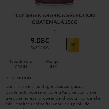
ILLY GRAIN ARABICA SÉLECTION
GUATEMALA 250G
-
9
.08€
quantité
de
36.32 €/KG
ILLY
GRAIN
Type de café
Marque
ARABICA
GRAIN
ILLY
SÉLECTION
GUATEMALA
DESCRIPTION
250G
Dans les zones montagneuses vierges du
Guatemala pousse un café à l'arôme complexe,
avec des notes marquées de chocolat, caramel et
miel, exaltées grâce à un nouveau profil de