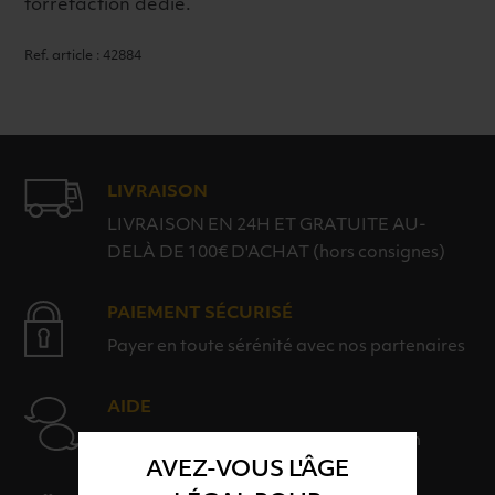
torréfaction dédié.
Ref. article : 42884
LIVRAISON
LIVRAISON EN 24H ET GRATUITE AU-
DELÀ DE 100€ D'ACHAT (hors consignes)
PAIEMENT SÉCURISÉ
Payer en toute sérénité avec nos partenaires
AIDE
Nos conseillers sont à votre disposition
AVEZ-VOUS L'ÂGE