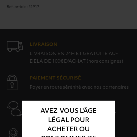
Ref. article : 31917
LIVRAISON
LIVRAISON EN 24H ET GRATUITE AU-
DELÀ DE 100€ D'ACHAT (hors consignes)
PAIEMENT SÉCURISÉ
Payer en toute sérénité avec nos partenaires
AIDE
AVEZ-VOUS L'ÂGE
Nos conseillers sont à votre disposition
LÉGAL POUR
ACHETER OU
SÉLECTION & QUALITÉ