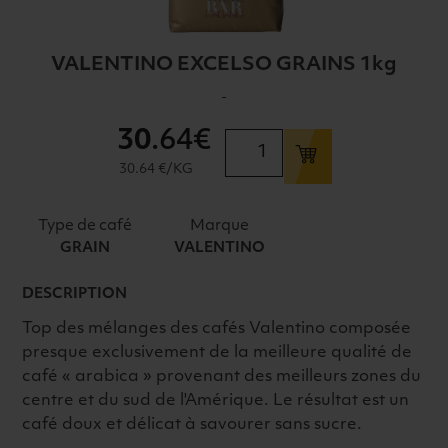
VALENTINO EXCELSO GRAINS 1kg
-
30
.64€
quantité
de
30.64 €/KG
VALENTINO
EXCELSO
Type de café
Marque
GRAINS
GRAIN
VALENTINO
1kg
DESCRIPTION
Top des mélanges des cafés Valentino composée
presque exclusivement de la meilleure qualité de
café « arabica » provenant des meilleurs zones du
centre et du sud de l'Amérique. Le résultat est un
café doux et délicat à savourer sans sucre.