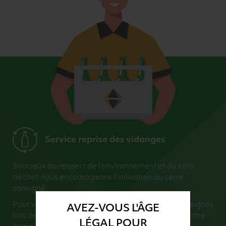
Service reprise des vidanges
Soucieux du respect de l’environnement et du zéro
déchet, nous encourageons l’utilisation du verre
consigné.
Pour vous faciliter la vie, nous récupérons vos consignes
AVEZ-VOUS L'ÂGE
lors de la livraison (dans la limite du montant de votre
LÉGAL POUR