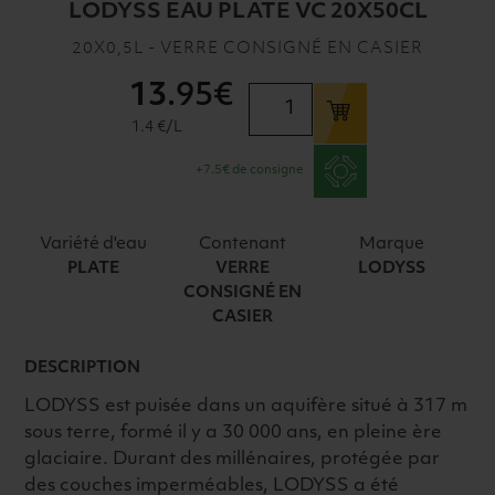
LODYSS EAU PLATE VC 20X50CL
20X0,5L - VERRE CONSIGNÉ EN CASIER
13
.95€
quantité
de
1.4 €/L
LODYSS
+7.5€ de consigne
EAU
PLATE
VC
Variété d'eau
Contenant
Marque
20X50CL
PLATE
VERRE
LODYSS
CONSIGNÉ EN
CASIER
DESCRIPTION
LODYSS est puisée dans un aquifère situé à 317 m
sous terre, formé il y a 30 000 ans, en pleine ère
glaciaire. Durant des millénaires, protégée par
des couches imperméables, LODYSS a été