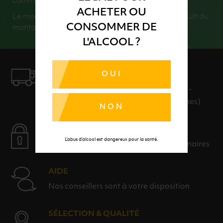
commande).
ACHETER OU
Le montant de vos consignes retournées sera déduit du
CONSOMMER DE
montant total de votre commande.
L'ALCOOL ?
OUI
LIVRAISON
LIVRAISON EN 24H ET GRATUITE AU-
DELÀ DE 100€ D'ACHAT (hors consignes)
NON
PAIEMENT SÉCURISÉ
L’abus d’alcool est dangereux pour la santé.
Payer en toute sérénité avec nos partenaires
AIDE
Nos conseillers sont à votre disposition
SÉLECTION & QUALITÉ