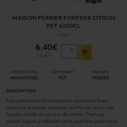
MAISON PERRIER FOREVER CITRON
PET 6X50CL
- PET
6
.40€
quantité
de
2.13 €/L
MAISON
PERRIER
Variété d'eau
Contenant
Marque
FOREVER
AROMATISÉE
PET
PERRIER
CITRON
PET
DESCRIPTION
6X50CL
Eau pétillante rafraîchissante qui marie l'eau
minérale gazeuse naturelle de Perrier avec une
touche subtile de saveur de citron. C'est une
option légère et désaltérante, parfaite pour ceux