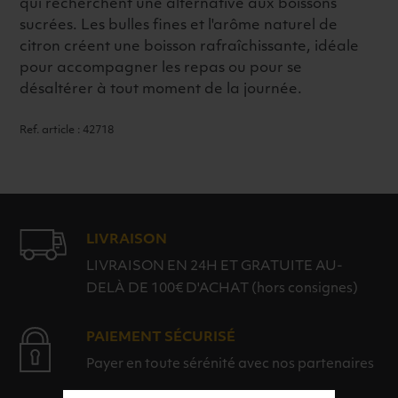
qui recherchent une alternative aux boissons
sucrées. Les bulles fines et l'arôme naturel de
citron créent une boisson rafraîchissante, idéale
pour accompagner les repas ou pour se
désaltérer à tout moment de la journée.
Ref. article : 42718
LIVRAISON
LIVRAISON EN 24H ET GRATUITE AU-
DELÀ DE 100€ D'ACHAT (hors consignes)
PAIEMENT SÉCURISÉ
Payer en toute sérénité avec nos partenaires