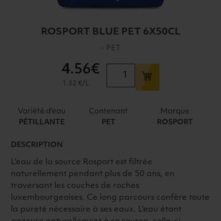
ROSPORT BLUE PET 6X50CL
- PET
4
.56€
quantité
de
1.52 €/L
ROSPORT
BLUE
Variété d'eau
Contenant
Marque
PET
PÉTILLANTE
PET
ROSPORT
6X50CL
DESCRIPTION
L'eau de la source Rosport est filtrée
naturellement pendant plus de 50 ans, en
traversant les couches de roches
luxembourgeoises. Ce long parcours confère toute
la pureté nécessaire à ses eaux. L'eau étant