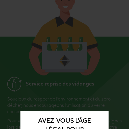
Service reprise des vidanges
Soucieux du respect de l’environnement et du zéro
déchet, nous encourageons l’utilisation du verre
consigné.
AVEZ-VOUS L'ÂGE
Pour vous faciliter la vie, nous récupérons vos consignes
lors de la livraison (dans la limite du montant de votre