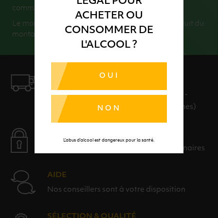
LÉGAL POUR
commande).
ACHETER OU
Le montant de vos consignes retournées sera déduit du
CONSOMMER DE
montant total de votre commande.
L'ALCOOL ?
OUI
LIVRAISON
LIVRAISON EN 24H ET GRATUITE AU-
DELÀ DE 100€ D'ACHAT (hors consignes)
NON
PAIEMENT SÉCURISÉ
L’abus d’alcool est dangereux pour la santé.
Payer en toute sérénité avec nos partenaires
AIDE
Nos conseillers sont à votre disposition
SÉLECTION & QUALITÉ