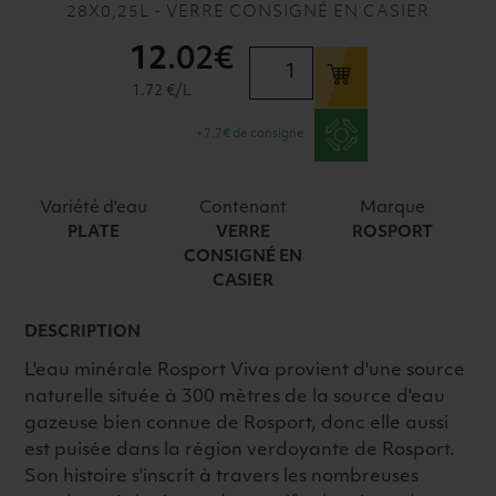
28X0,25L - VERRE CONSIGNÉ EN CASIER
12
.02€
quantité
de
1.72 €/L
ROSPORT
+7.7€ de consigne
VIVA
VC
28X25CL
Variété d'eau
Contenant
Marque
PLATE
VERRE
ROSPORT
CONSIGNÉ EN
CASIER
DESCRIPTION
L'eau minérale Rosport Viva provient d'une source
naturelle située à 300 mètres de la source d'eau
gazeuse bien connue de Rosport, donc elle aussi
est puisée dans la région verdoyante de Rosport.
Son histoire s'inscrit à travers les nombreuses