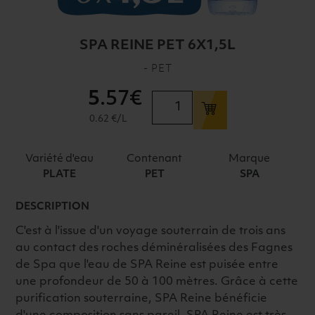
SPA REINE PET 6X1,5L
- PET
5
.57€
quantité
de
0.62 €/L
SPA
REINE
Variété d'eau
Contenant
Marque
PET
PLATE
PET
SPA
6X1,5L
DESCRIPTION
C'est à l'issue d'un voyage souterrain de trois ans
au contact des roches déminéralisées des Fagnes
de Spa que l'eau de SPA Reine est puisée entre
une profondeur de 50 à 100 mètres. Grâce à cette
purification souterraine, SPA Reine bénéficie