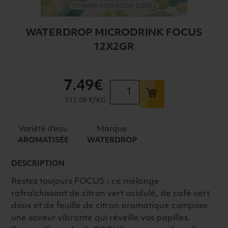
WATERDROP MICRODRINK FOCUS
12X2GR
-
7
.49€
quantité
de
312.08 €/KG
WATERDROP
MICRODRINK
Variété d'eau
Marque
FOCUS
AROMATISÉE
WATERDROP
12X2GR
DESCRIPTION
Restez toujours FOCUS : ce mélange
rafraîchissant de citron vert acidulé, de café vert
doux et de feuille de citron aromatique compose
une saveur vibrante qui réveille vos papilles.