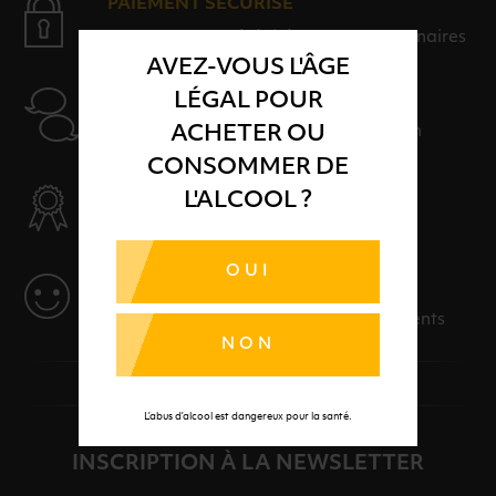
PAIEMENT SÉCURISÉ
Payer en toute sérénité avec nos partenaires
AVEZ-VOUS L'ÂGE
AIDE
LÉGAL POUR
Nos conseillers sont à votre disposition
ACHETER OU
CONSOMMER DE
SÉLECTION & QUALITÉ
L'ALCOOL ?
Des produits sélectionnés avec soins
OUI
SERVICE
Des solutions adaptées à vos événements
NON
L’abus d’alcool est dangereux pour la santé.
INSCRIPTION À LA NEWSLETTER