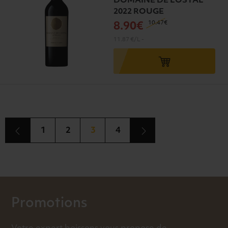
DOMAINE DE L’OSTAL
2022 ROUGE
10
.47€
8
.90€
11.87 €/L
-
1
2
3
4
Promotions