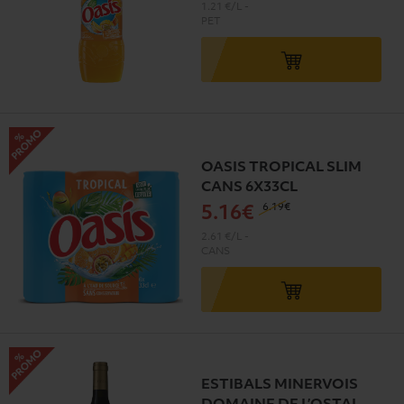
1.21 €/L
-
PET
OASIS TROPICAL SLIM
CANS 6X33CL
6
.19€
5
.16€
2.61 €/L
-
CANS
ESTIBALS MINERVOIS