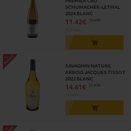
PREMIER CRU
SCHUMACHER-LETHAL
2024 BLANC
13
.43€
11
.42€
15.23 €/L
-
SAVAGNIN NATURE
ARBOIS JACQUES TISSOT
2022 BLANC
21
.93€
14
.61€
19.48 €/L
-