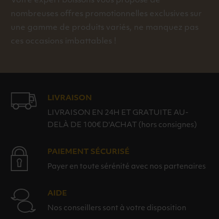
Votre expert boissons vous propose de
nombreuses offres promotionnelles exclusives sur
une gamme de produits variés, ne manquez pas
ces occasions imbattables !
LIVRAISON
LIVRAISON EN 24H ET GRATUITE AU-
DELÀ DE 100€ D'ACHAT (hors consignes)
PAIEMENT SÉCURISÉ
Payer en toute sérénité avec nos partenaires
AIDE
Nos conseillers sont à votre disposition