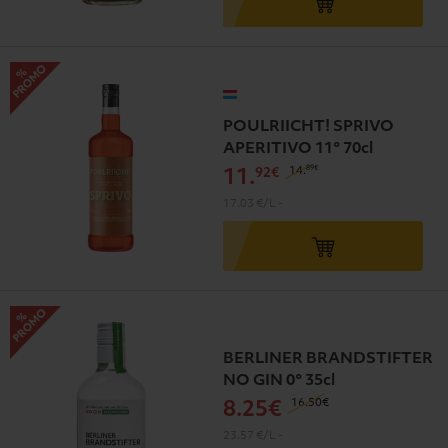
POULRIICHT! SPRIVO
APERITIVO 11° 70cl
89€
14
.
92€
11
.
17.03 €/L
-
BERLINER BRANDSTIFTER
NO GIN 0° 35cl
16
.50€
8
.25€
23.57 €/L
-