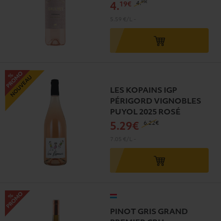
93€
4
.
19€
4
.
5.59 €/L
-
LES KOPAINS IGP
PÉRIGORD VIGNOBLES
PUYOL 2025 ROSÉ
6
.22€
5
.29€
7.05 €/L
-
PINOT GRIS GRAND