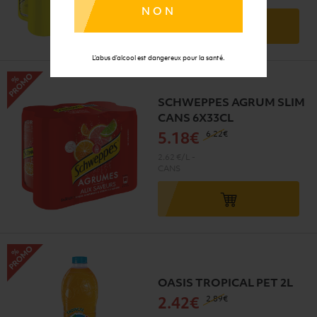
NON
L’abus d’alcool est dangereux pour la santé.
SCHWEPPES AGRUM SLIM
CANS 6X33CL
6
.22€
5
.18€
2.62 €/L
-
CANS
OASIS TROPICAL PET 2L
2
.89€
2
.42€