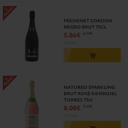
FREIXENET CORDON
NEGRO BRUT 75CL
6
.90€
5
.86€
7.81 €/L
-
NATUREO SPARKLING
BRUT ROSÉ 0.0 MIGUEL
TORRES 75cl
9
.50€
8
.08€
10.77 €/L
-