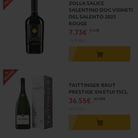
ZOLLA SALICE
SALENTINO DOC VIGNETI
DEL SALENTO 2023
ROUGE
9
.10€
7
.73€
10.31 €/L
-
TAITTINGER ‘BRUT
PRESTIGE’ EN ETUI 75CL
43
.00€
36
.55€
48.73 €/L
-