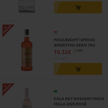
POULRIICHT! SPRIVO
APERITIVO ZERO 70cl
12
.90€
10
.32€
14.74 €/L
-
CALA REY ROSADO FINCA
FELLA 2025 ROSÉ