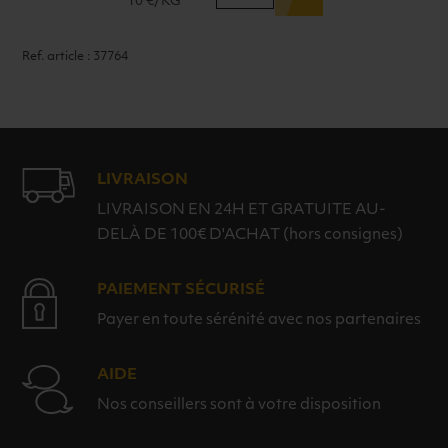
10 €/KG
MR
TOM
Ref. article : 37764
PEANUTS
IN
CARAMEL
LIVRAISON
LIVRAISON EN 24H ET GRATUITE AU-
DELÀ DE 100€ D'ACHAT (hors consignes)
PAIEMENT SÉCURISÉ
Payer en toute sérénité avec nos partenaires
AIDE
Nos conseillers sont à votre disposition