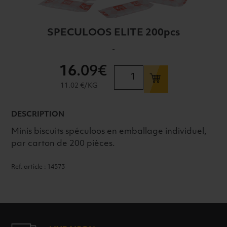
SPECULOOS ELITE 200pcs
-
16
.09€
quantité
de
11.02 €/KG
SPECULOOS
ELITE
DESCRIPTION
200pcs
Minis biscuits spéculoos en emballage individuel,
par carton de 200 pièces.
Ref. article : 14573