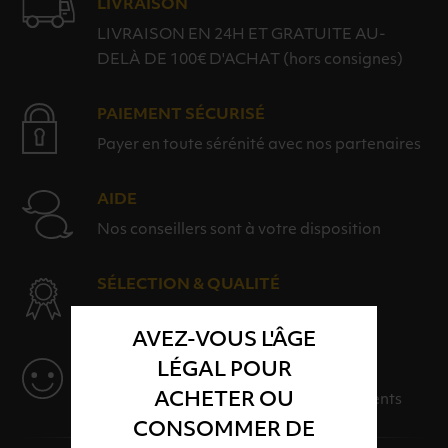
LIVRAISON
LIVRAISON EN 24H ET GRATUITE AU-
DELÀ DE 100€ D'ACHAT (hors consignes)
PAIEMENT SÉCURISÉ
Payer en toute sérénité avec nos partenaires
AIDE
Nos conseillers sont à votre disposition
SÉLECTION & QUALITÉ
Des produits sélectionnés avec soins
AVEZ-VOUS L'ÂGE
LÉGAL POUR
SERVICE
ACHETER OU
Des solutions adaptées à vos événements
CONSOMMER DE