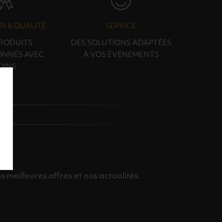
N & QUALITÉ
SERVICE
PRODUITS
DES SOLUTIONS ADAPTÉES
ONNÉS AVEC
À VOS ÉVÉNEMENTS
OINS
meilleures offres et nos actualités.