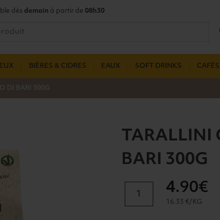
ble dès
demain
à partir de
08h30
UEUX
BIÈRES & CIDRES
EAUX
SOFT DRINKS
CAFÉS,
 DI BARI 300G
TARALLINI
BARI 300G
4
.90€
quantité
de
16.33 €/KG
TARALLINI