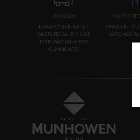
LIVRAISON
PAIEMENT 
LIVRAISON EN 24H ET
PAYER EN TOU
GRATUITE AU-DELÀ DE
AVEC NOS PA
100€ D'ACHAT (HORS
CONSIGNES)