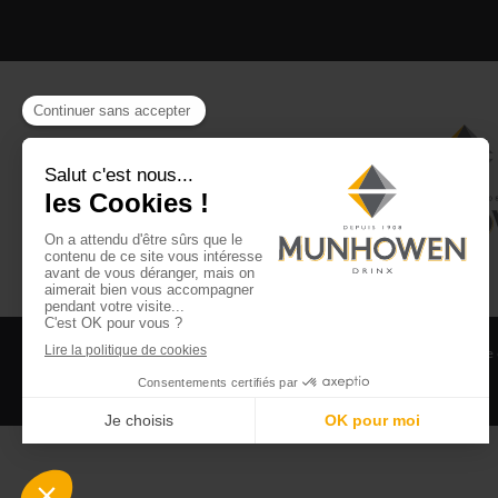
CGV
CGU Club Drinx
Mentions légales
Politique
©2026 Munhowen Drinx / Tous droits réservés