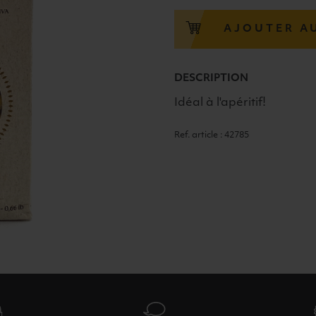
GUSTO
CLASSICO
AJOUTER A
DI
BARI
300G
DESCRIPTION
Idéal à l'apéritif!
Ref. article : 42785