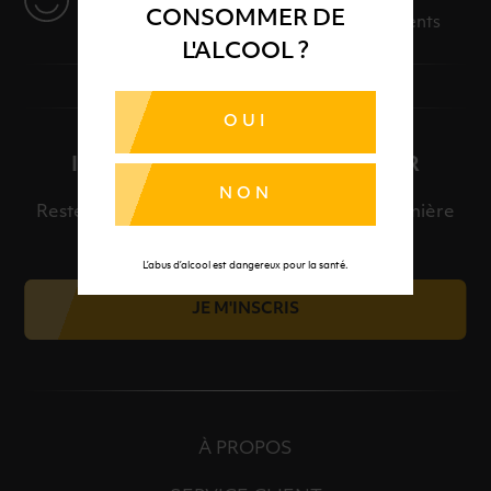
CONSOMMER DE
Des solutions adaptées à vos événements
L'ALCOOL ?
OUI
INSCRIPTION À LA NEWSLETTER
NON
Restez informé et découvrez en avant-première
nos meilleures offres et nos actualités.
L’abus d’alcool est dangereux pour la santé.
JE M'INSCRIS
À PROPOS