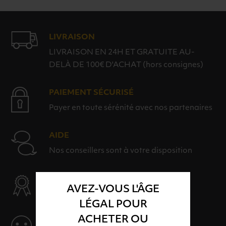
LIVRAISON
LIVRAISON EN 24H ET GRATUITE AU-
DELÀ DE 100€ D'ACHAT (hors consignes)
PAIEMENT SÉCURISÉ
Payer en toute sérénité avec nos partenaires
AIDE
Nos conseillers sont à votre disposition
SÉLECTION & QUALITÉ
AVEZ-VOUS L'ÂGE
Des produits sélectionnés avec soins
LÉGAL POUR
ACHETER OU
SERVICE