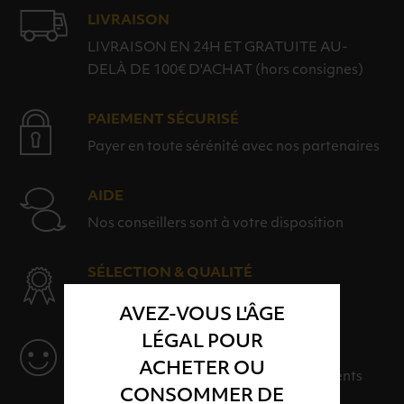
LIVRAISON
LIVRAISON EN 24H ET GRATUITE AU-
DELÀ DE 100€ D'ACHAT (hors consignes)
PAIEMENT SÉCURISÉ
Payer en toute sérénité avec nos partenaires
AIDE
Nos conseillers sont à votre disposition
SÉLECTION & QUALITÉ
Des produits sélectionnés avec soins
AVEZ-VOUS L'ÂGE
LÉGAL POUR
SERVICE
ACHETER OU
Des solutions adaptées à vos événements
CONSOMMER DE