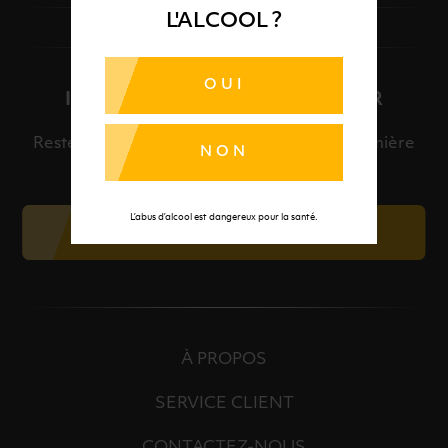
L'ALCOOL ?
OUI
INSCRIPTION À LA NEWSLETTER
Restez informé et découvrez en avant-première
NON
nos meilleures offres et nos actualités.
L’abus d’alcool est dangereux pour la santé.
JE M'INSCRIS
À PROPOS
SERVICE CLIENT
CONTACTEZ-NOUS