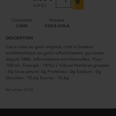
de
4.64 €/L
COCA
CANS
Contenant
Marque
12X15CL
CANS
COCA-COLA
DESCRIPTION
Coca-cola au goût original, c'est la boisson
emblématique au goût rafraichissant, qui existe
depuis 1886. Informations nutritionnelles : Pour
100 ml : Energie : 181kJ / 42kcal Matières grasses
: 0g Gras saturé: 0g Protéines : 0g Sodium : 0g
Glucides : 10,6g Sucres : 10,6g
Ref. article : 22130