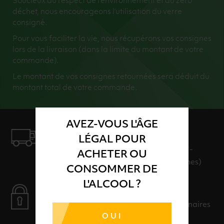
Soucieux du respect de l’environnement et du zéro
déchet, nous encourageons l’utilisation du verre
consigné.
Pour vous faciliter la vie, nous récupérons vos consignes
lors de la livraison (dans la limite du montant de votre
commande).
Le montant de vos consignes retournées sera déduit du
montant total de votre commande.
AVEZ-VOUS L'ÂGE
LIVRAISON
LÉGAL POUR
LIVRAISON EN 24H ET GRATUITE AU-
ACHETER OU
DELÀ DE 100€ D'ACHAT (hors consignes)
CONSOMMER DE
L'ALCOOL ?
PAIEMENT SÉCURISÉ
Payer en toute sérénité avec nos partenaires
OUI