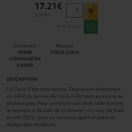
17
.21€
quantité
de
3.59 €/L
COCA-
+5€ de consigne
COLA
ZERO
VC
Contenant
Marque
24X20CL
VERRE
COCA-COLA
CONSIGNÉ EN
CASIER
DESCRIPTION
Le Coca-Cola sans sucres. Depuis son lancement
en 2007, le succès de Coca-Cola sans sucres ne se
dément pas. Pour continuer sur cette belle lancée,
la marque a décidé de lui donner un coup de frais
en été 2022, avec un nouveau goût et dans un
design plus moderne.