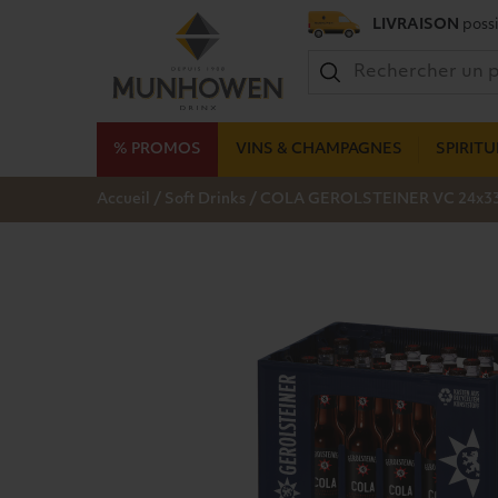
LIVRAISON
possi
% PROMOS
VINS & CHAMPAGNES
SPIRIT
/
/
Accueil
Soft Drinks
COLA GEROLSTEINER VC 24x33