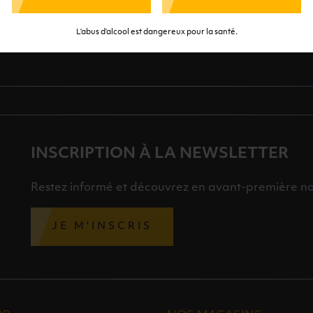
TE SÉRÉNITÉ
NOS CONSEILLERS SONT À
DES 
RTENAIRES
VOTRE DISPOSITION
SÉLECTI
S
L’abus d’alcool est dangereux pour la santé.
INSCRIPTION À LA NEWSLETTER
Restez informé et découvrez en avant-première nos 
JE M'INSCRIS