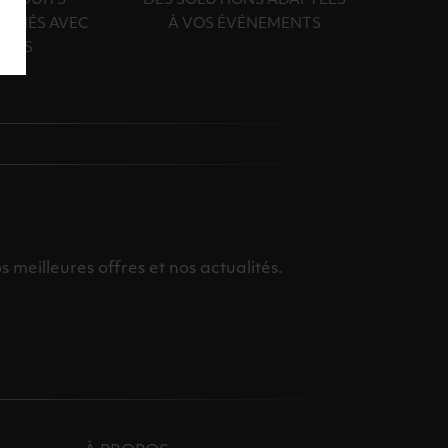
PRODUITS
DES SOLUTIONS ADAPTÉES
ONNÉS AVEC
À VOS ÉVÉNEMENTS
OINS
meilleures offres et nos actualités.