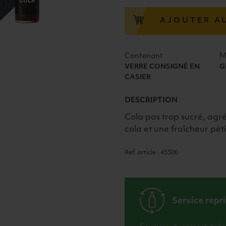
GEROLSTEINER
VC
AJOUTER A
24x33cl
Contenant
M
VERRE CONSIGNÉ EN
G
CASIER
DESCRIPTION
Cola pas trop sucré, agr
cola et une fraîcheur péti
Ref. article : 45300
Service repr