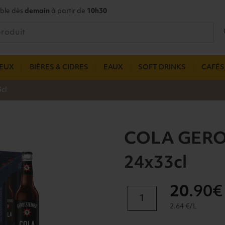
ble dès
demain
à partir de
10h30
UEUX
BIÈRES & CIDRES
EAUX
SOFT DRINKS
CAFÉS,
cl
COLA GERO
24x33cl
20
.90€
quantité
de
2.64 €/L
COLA