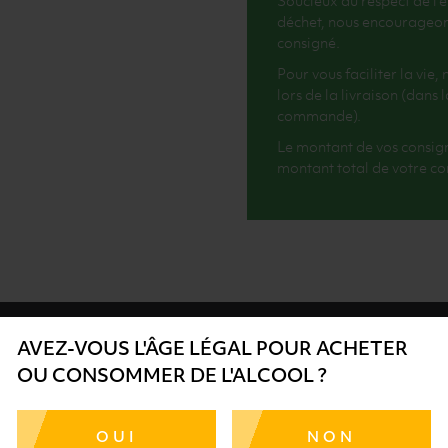
Soucieux du respect de l’
déchet, nous encourageons 
consigné.
Pour vous faciliter la vie
lors de la livraison (dans
commande).
Le montant de vos consig
montant total de votre 
AVEZ-VOUS L'ÂGE LÉGAL POUR ACHETER
OU CONSOMMER DE L'ALCOOL ?
SÉCURISÉ
AIDE
SÉLECTIO
OUI
NON