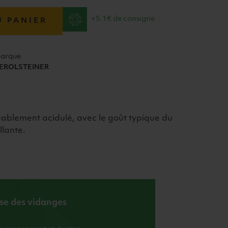
+5.1€ de consigne
U PANIER
arque
EROLSTEINER
éablement acidulé, avec le goût typique du
llante.
ise des vidanges