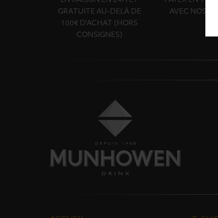
LIVRAISON EN 24H ET
PAYER EN TOU
GRATUITE AU-DELÀ DE
AVEC NOS PA
100€ D'ACHAT (HORS
CONSIGNES)