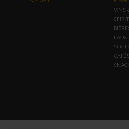
ACCUEIL
E-SH
VINS
SPIRI
BIÈRE
EAUX
SOFT 
CAFÉS
SNAC