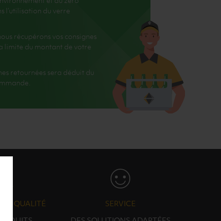
environnement et du zéro
l’utilisation du verre
, nous récupérons vos consignes
 la limite du montant de votre
nes retournées sera déduit du
commande.
N & QUALITÉ
SERVICE