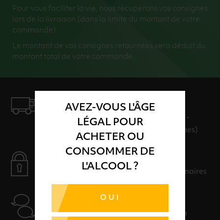
Pour vous faciliter la vie, nous récupérons vos consignes
lors de la livraison (dans la limite du montant de votre
commande).
Le montant de vos consignes retournées sera déduit du
montant total de votre commande.
LIVRAISON
AVEZ-VOUS L'ÂGE
LIVRAISON EN 24H ET GRATUITE AU-
LÉGAL POUR
DELÀ DE 100€ D'ACHAT (hors consignes)
ACHETER OU
CONSOMMER DE
PAIEMENT SÉCURISÉ
L'ALCOOL ?
Payer en toute sérénité avec nos partenaires
OUI
AIDE
Nos conseillers sont à votre disposition