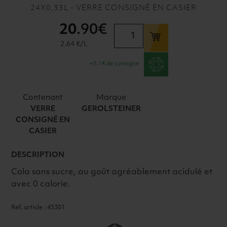
24X0,33L - VERRE CONSIGNÉ EN CASIER
20
.90€
quantité
de
2.64 €/L
COLA
+5.1€ de consigne
ZÉRO
GEROLSTEINER
VC
Contenant
Marque
24x33cl
VERRE
GEROLSTEINER
CONSIGNÉ EN
CASIER
DESCRIPTION
Cola sans sucre, au goût agréablement acidulé et
avec 0 calorie.
Ref. article : 45301