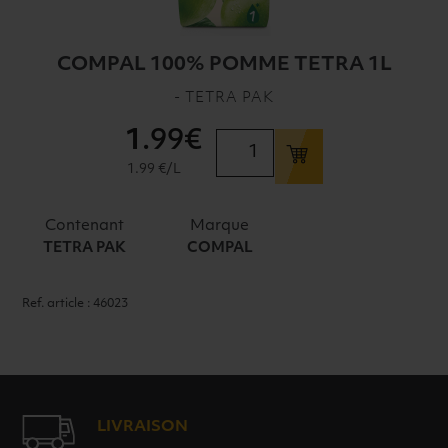
COMPAL 100% POMME TETRA 1L
- TETRA PAK
1
.99€
quantité
de
1.99 €/L
COMPAL
100%
Contenant
Marque
POMME
TETRA PAK
COMPAL
TETRA
1L
Ref. article : 46023
LIVRAISON