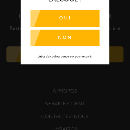
L'ALCOOL ?
INSCRIPTION À LA NEWSLETTER
OUI
Restez informé et découvrez en avant-première
nos meilleures offres et nos actualités.
NON
JE M'INSCRIS
L’abus d’alcool est dangereux pour la santé.
À PROPOS
SERVICE CLIENT
CONTACTEZ-NOUS
LIVRAISON