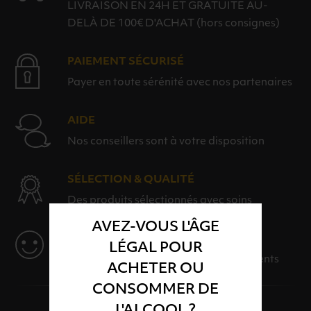
LIVRAISON EN 24H ET GRATUITE AU-
DELÀ DE 100€ D'ACHAT (hors consignes)
PAIEMENT SÉCURISÉ
Payer en toute sérénité avec nos partenaires
AIDE
Nos conseillers sont à votre disposition
SÉLECTION & QUALITÉ
Des produits sélectionnés avec soins
AVEZ-VOUS L'ÂGE
SERVICE
LÉGAL POUR
Des solutions adaptées à vos événements
ACHETER OU
CONSOMMER DE