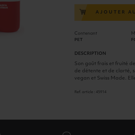
MIND
FRAISE
AJOUTER A
&
PASTÈQUE
6x50cl
Contenant
M
PET
F
DESCRIPTION
Son goût frais et fruité
de détente et de clarté, s
vegan et Swiss Made. Elle
Ref. article : 45914