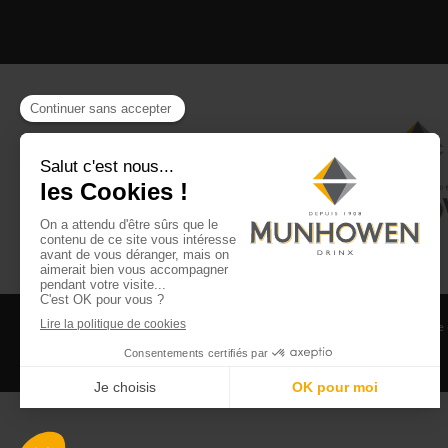
CGV
CGU Club Drinx
Mentions légales
Politique
©2026 Munhowen Drinx / Tous droits réservés