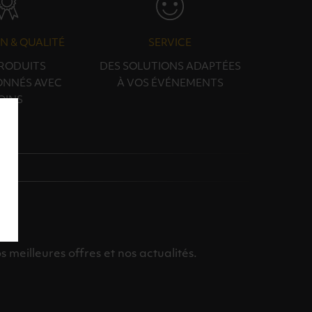
N & QUALITÉ
SERVICE
PRODUITS
DES SOLUTIONS ADAPTÉES
ONNÉS AVEC
À VOS ÉVÉNEMENTS
OINS
meilleures offres et nos actualités.