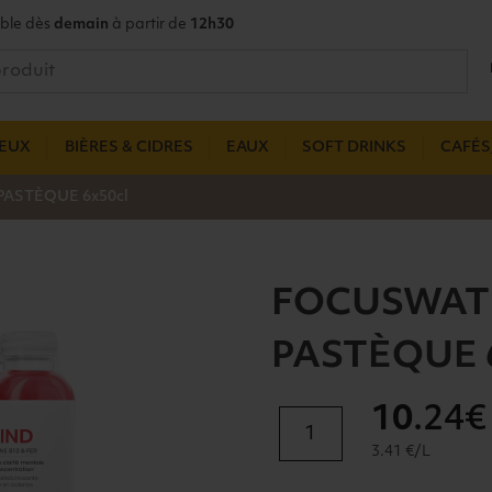
ble dès
demain
à partir de
12h30
UEUX
BIÈRES & CIDRES
EAUX
SOFT DRINKS
CAFÉS,
PASTÈQUE 6x50cl
FOCUSWATE
PASTÈQUE 6
10
.24€
quantité
de
3.41 €/L
FOCUSWATER