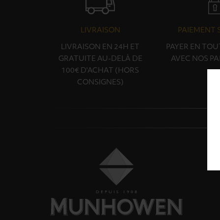
LIVRAISON
PAIEMENT 
LIVRAISON EN 24H ET
PAYER EN TOU
GRATUITE AU-DELÀ DE
AVEC NOS PA
100€ D'ACHAT (HORS
CONSIGNES)