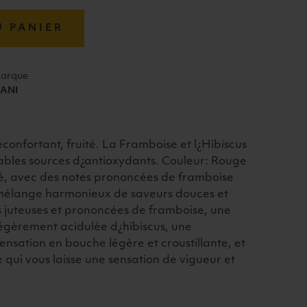
U PANIER
arque
ANI
onfortant, fruité. La Framboise et l¿Hibiscus
ables sources d¿antioxydants. Couleur: Rouge
ité, avec des notes prononcées de framboise
n mélange harmonieux de saveurs douces et
s juteuses et prononcées de framboise, une
 légèrement acidulée d¿hibiscus, une
ensation en bouche légère et croustillante, et
e qui vous laisse une sensation de vigueur et