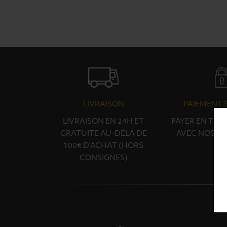
LIVRAISON
PAIEMENT 
LIVRAISON EN 24H ET
PAYER EN TOU
GRATUITE AU-DELÀ DE
AVEC NOS PA
100€ D'ACHAT (HORS
CONSIGNES)