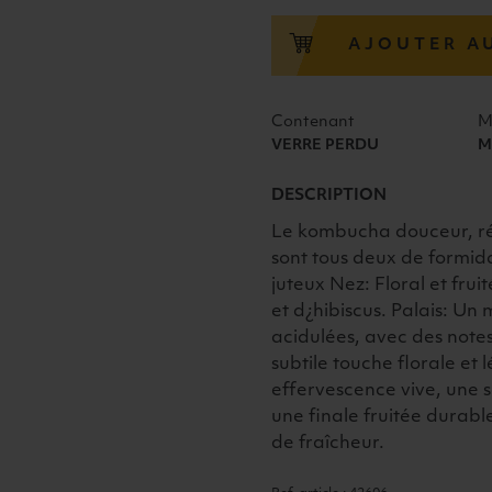
MANI
HIBISCUS
AJOUTER A
RASPBERRY
27,5CL
Contenant
M
VERRE PERDU
M
DESCRIPTION
Le kombucha douceur, réc
sont tous deux de formid
juteux Nez: Floral et fru
et d¿hibiscus. Palais: U
acidulées, avec des note
subtile touche florale et
effervescence vive, une s
une finale fruitée durabl
de fraîcheur.