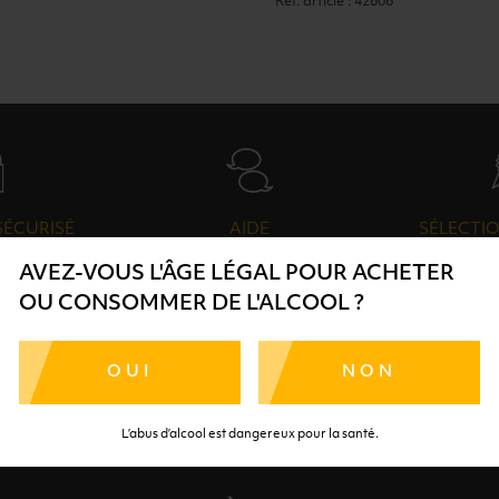
Ref. article : 42606
SÉCURISÉ
AIDE
SÉLECTIO
TE SÉRÉNITÉ
NOS CONSEILLERS SONT À
DES 
AVEZ-VOUS L'ÂGE LÉGAL POUR ACHETER
RTENAIRES
VOTRE DISPOSITION
SÉLECTI
OU CONSOMMER DE L'ALCOOL ?
S
OUI
NON
L’abus d’alcool est dangereux pour la santé.