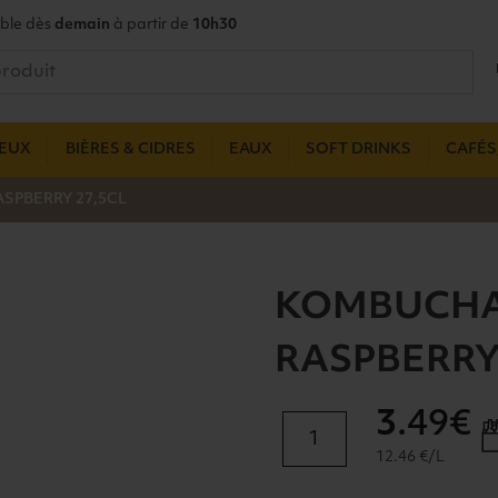
ble dès
demain
à partir de
10h30
UEUX
BIÈRES & CIDRES
EAUX
SOFT DRINKS
CAFÉS,
SPBERRY 27,5CL
KOMBUCHA 
RASPBERRY
3
.49€
quantité
de
12.46 €/L
KOMBUCHA